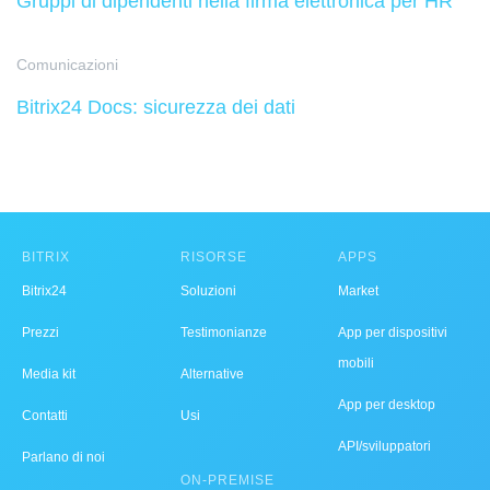
Gruppi di dipendenti nella firma elettronica per HR
Comunicazioni
Bitrix24 Docs: sicurezza dei dati
BITRIX
RISORSE
APPS
Bitrix24
Soluzioni
Market
Prezzi
Testimonianze
App per dispositivi
mobili
Media kit
Alternative
App per desktop
Contatti
Usi
API/sviluppatori
Parlano di noi
ON-PREMISE