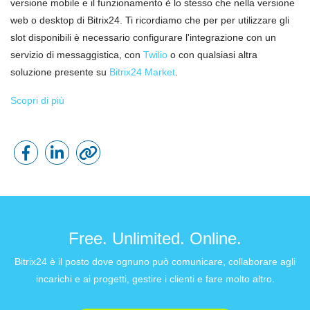
versione mobile e il funzionamento è lo stesso che nella versione
web o desktop di Bitrix24. Ti ricordiamo che per per utilizzare gli
slot disponibili è necessario configurare l'integrazione con un
servizio di messaggistica, con
Twilio
o con qualsiasi altra
soluzione presente su
Bitrix24 Market
.
Scopri di più
Free. Unlimited. Online.
Bitrix24 è il posto dove ognuno può comunicare, collaborare agli
incarichi e ai progetti, gestire i clienti e fare molto altro.