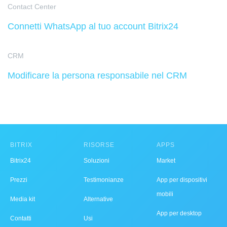
Contact Center
Connetti WhatsApp al tuo account Bitrix24
CRM
Modificare la persona responsabile nel CRM
BITRIX
RISORSE
APPS
Bitrix24
Soluzioni
Market
Prezzi
Testimonianze
App per dispositivi
mobili
Media kit
Alternative
App per desktop
Contatti
Usi