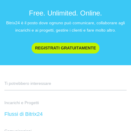
Free. Unlimited. Online.
Bitrix24 è il posto dove ognuno può comunicare, collaborare agli
incarichi e ai progetti, gestire i clienti e fare molto altro.
REGISTRATI GRATUITAMENTE
Ti potrebbero interessare
Incarichi e Progetti
Flussi di Bitrix24