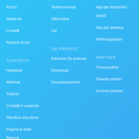
Prezzi
Testimonianze
App per dispositivi
mobili
Media kit
Alternative
App per desktop
Contatti
Usi
API/sviluppatori
Parlano di noi
ON-PREMISE
PARTNER
Edizione On-premise
SUPPORTO
Trova partner
Helpdesk
Download
Diventa partner
Webinar
Documentazione
Accesso partner
Tutorial
Contatta il supporto
Pianifica una demo
Pagina di stato
Bitrix24