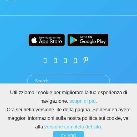
Utilizziamo i cookie per migliorare la tua esperienza di
TERMINI
PRIVACY
GDPR
SICUREZZA
ABUSO
navigazione,
scopri di più.
REGOLE PER I SITI DI BITRIX24
Ora sei nella versione lite della pagina. Se desideri avere
Copyright © 2026 Bitrix24
maggiori informazioni sulla nostra politica sui cookie, vai
alla
versione completa del sito.
CHIARO