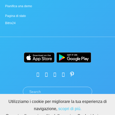
Pianifica una demo
Pagina di stato
Bitrix24
Utilizziamo i cookie per migliorare la tua esperienza di
TERMINI
PRIVACY
GDPR
SICUREZZA
ABUSO
navigazione,
scopri di più.
REGOLE PER I SITI DI BITRIX24