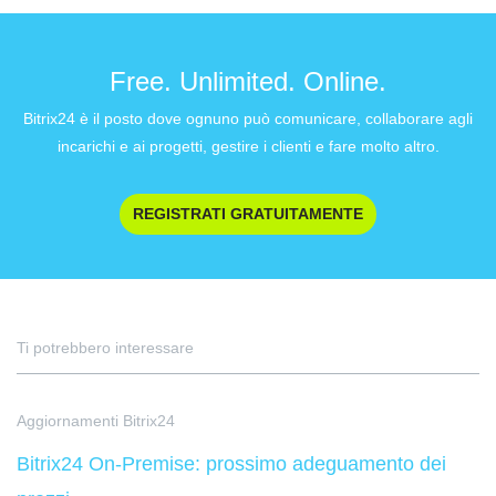
Free. Unlimited. Online.
Bitrix24 è il posto dove ognuno può comunicare, collaborare agli
incarichi e ai progetti, gestire i clienti e fare molto altro.
REGISTRATI GRATUITAMENTE
Ti potrebbero interessare
Aggiornamenti Bitrix24
Bitrix24 On-Premise: prossimo adeguamento dei