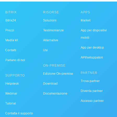
BITRIX
RISORSE
APPS
Bitrix24
Soluzioni
Market
Prezzi
Testimonianze
App per dispositivi
mobili
Media kit
Alternative
App per desktop
Contatti
Usi
API/sviluppatori
Parlano di noi
ON-PREMISE
PARTNER
Edizione On-premise
SUPPORTO
Trova partner
Helpdesk
Download
Diventa partner
Webinar
Documentazione
Accesso partner
Tutorial
Contatta il supporto