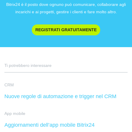
Bitrix24 è il posto dove ognuno può comunicare, collaborare agli
incarichi e ai progetti, gestire i clienti e fare molto altro.
REGISTRATI GRATUITAMENTE
Ti potrebbero interessare
CRM
Nuove regole di automazione e trigger nel CRM
App mobile
Aggiornamenti dell’app mobile Bitrix24