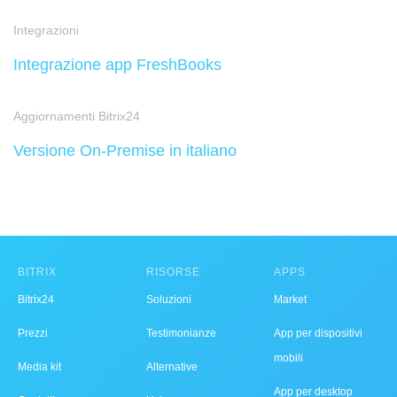
Integrazioni
Integrazione app FreshBooks
Aggiornamenti Bitrix24
Versione On-Premise in italiano
BITRIX
RISORSE
APPS
Bitrix24
Soluzioni
Market
Prezzi
Testimonianze
App per dispositivi
mobili
Media kit
Alternative
App per desktop