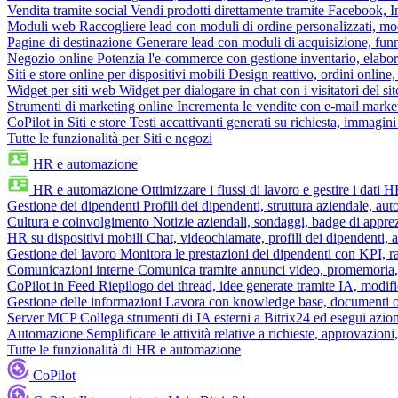
Vendita tramite social
Vendi prodotti direttamente tramite Facebook,
Moduli web
Raccogliere lead con moduli di ordine personalizzati, mo
Pagine di destinazione
Generare lead con moduli di acquisizione, fun
Negozio online
Potenzia l'e-commerce con gestione inventario, elabo
Siti e store online per dispositivi mobili
Design reattivo, ordini online, 
Widget per siti web
Widget per dialogare in chat con i visitatori del sit
Strumenti di marketing online
Incrementa le vendite con e-mail mark
CoPilot in Siti e store
Testi accattivanti generati su richiesta, immagini 
Tutte le funzionalità per Siti e negozi
HR e automazione
HR e automazione
Ottimizzare i flussi di lavoro e gestire i dati 
Gestione dei dipendenti
Profili dei dipendenti, struttura aziendale, au
Cultura e coinvolgimento
Notizie aziendali, sondaggi, badge di apprez
HR su dispositivi mobili
Chat, videochiamate, profili dei dipendenti, 
Gestione del lavoro
Monitora le prestazioni dei dipendenti con KPI, r
Comunicazioni interne
Comunica tramite annunci video, promemoria, 
CoPilot in Feed
Riepilogo dei thread, idee generate tramite IA, modifica
Gestione delle informazioni
Lavora con knowledge base, documenti onli
Server MCP
Collega strumenti di IA esterni a Bitrix24 ed esegui azion
Automazione
Semplificare le attività relative a richieste, approvazio
Tutte le funzionalità di HR e automazione
CoPilot