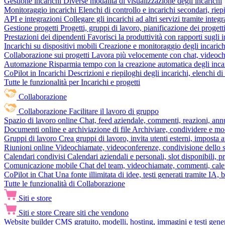
Gestione incarichi
Diverse modalità di visualizzazione degli incarichi
Monitoraggio incarichi
Elenchi di controllo e incarichi secondari, rie
API e integrazioni
Collegare gli incarichi ad altri servizi tramite inte
Gestione progetti
Progetti, gruppi di lavoro, pianificazione dei progetti
Prestazioni dei dipendenti
Favorisci la produttività con rapporti sugli i
Incarichi su dispositivi mobili
Creazione e monitoraggio degli incarich
Collaborazione sui progetti
Lavora più velocemente con chat, videochia
Automazione
Risparmia tempo con la creazione automatica degli incar
CoPilot in Incarichi
Descrizioni e riepiloghi degli incarichi, elenchi d
Tutte le funzionalità per Incarichi e progetti
Collaborazione
Collaborazione
Facilitare il lavoro di gruppo
Spazio di lavoro online
Chat, feed aziendale, commenti, reazioni, ann
Documenti online e archiviazione di file
Archiviare, condividere e mod
Gruppi di lavoro
Crea gruppi di lavoro, invita utenti esterni, imposta a
Riunioni online
Videochiamate, videoconferenze, condivisione dello sc
Calendari condivisi
Calendari aziendali e personali, slot disponibili, p
Comunicazione mobile
Chat del team, videochiamate, commenti, calen
CoPilot in Chat
Una fonte illimitata di idee, testi generati tramite IA, 
Tutte le funzionalità di Collaborazione
Siti e store
Siti e store
Creare siti che vendono
Website builder
CMS gratuito, modelli, hosting, immagini e testi genera