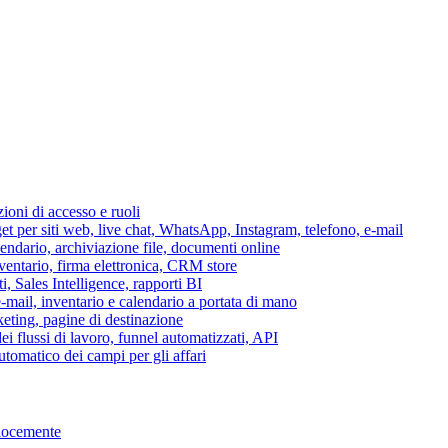
azioni di accesso e ruoli
per siti web, live chat, WhatsApp, Instagram, telefono, e-mail
lendario, archiviazione file, documenti online
nventario, firma elettronica, CRM store
i, Sales Intelligence, rapporti BI
 e-mail, inventario e calendario a portata di mano
eting, pagine di destinazione
 flussi di lavoro, funnel automatizzati, API
tomatico dei campi per gli affari
elocemente