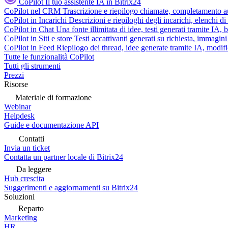
CoPilot
Il tuo assistente IA in Bitrix24
CoPilot nel CRM
Trascrizione e riepilogo chiamate, completamento au
CoPilot in Incarichi
Descrizioni e riepiloghi degli incarichi, elenchi d
CoPilot in Chat
Una fonte illimitata di idee, testi generati tramite IA, 
CoPilot in Siti e store
Testi accattivanti generati su richiesta, immagini 
CoPilot in Feed
Riepilogo dei thread, idee generate tramite IA, modifica
Tutte le funzionalità CoPilot
Tutti gli strumenti
Prezzi
Risorse
Materiale di formazione
Webinar
Helpdesk
Guide e documentazione API
Contatti
Invia un ticket
Contatta un partner locale di Bitrix24
Da leggere
Hub crescita
Suggerimenti e aggiornamenti su Bitrix24
Soluzioni
Reparto
Marketing
HR