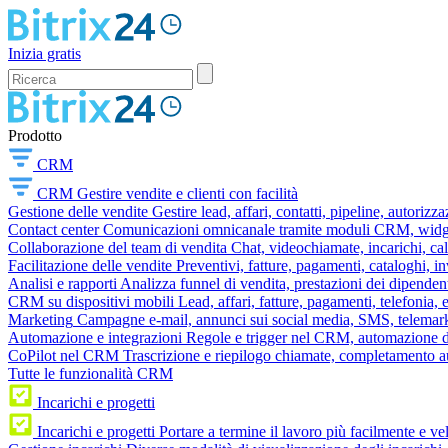
Inizia gratis
Prodotto
CRM
CRM
Gestire vendite e clienti con facilità
Gestione delle vendite
Gestire lead, affari, contatti, pipeline, autorizz
Contact center
Comunicazioni omnicanale tramite moduli CRM, widget 
Collaborazione del team di vendita
Chat, videochiamate, incarichi, ca
Facilitazione delle vendite
Preventivi, fatture, pagamenti, cataloghi, i
Analisi e rapporti
Analizza funnel di vendita, prestazioni dei dipendent
CRM su dispositivi mobili
Lead, affari, fatture, pagamenti, telefonia,
Marketing
Campagne e-mail, annunci sui social media, SMS, telemark
Automazione e integrazioni
Regole e trigger nel CRM, automazione dei
CoPilot nel CRM
Trascrizione e riepilogo chiamate, completamento au
Tutte le funzionalità CRM
Incarichi e progetti
Incarichi e progetti
Portare a termine il lavoro più facilmente e v