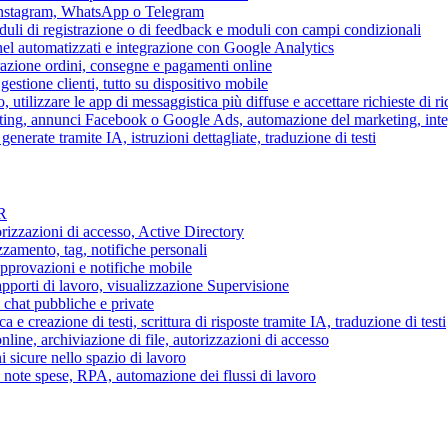
 Instagram, WhatsApp o Telegram
duli di registrazione o di feedback e moduli con campi condizionali
nel automatizzati e integrazione con Google Analytics
razione ordini, consegne e pagamenti online
gestione clienti, tutto su dispositivo mobile
o, utilizzare le app di messaggistica più diffuse e accettare richieste di r
eting, annunci Facebook o Google Ads, automazione del marketing, in
generate tramite IA, istruzioni dettagliate, traduzione di testi
HR
torizzazioni di accesso, Active Directory
zamento, tag, notifiche personali
approvazioni e notifiche mobile
apporti di lavoro, visualizzazione Supervisione
chat pubbliche e private
 e creazione di testi, scrittura di risposte tramite IA, traduzione di testi
ne, archiviazione di file, autorizzazioni di accesso
i sicure nello spazio di lavoro
ni, note spese, RPA, automazione dei flussi di lavoro