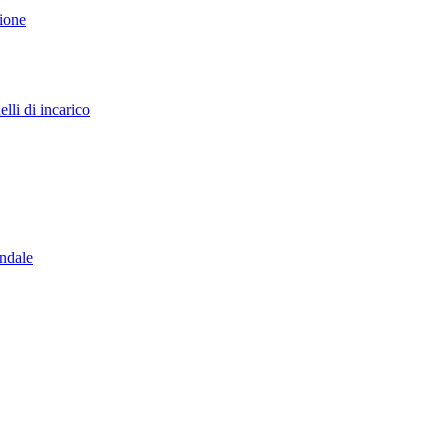
sione
lli di incarico
endale