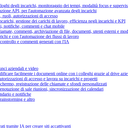
piloghi degli incarichi, monitoraggio dei tempi, modalità focus e supervi
grazione API, per l'automazione avanzata degli incarichi
, ruoli, autorizzazioni di accesso
ncarichi, gestione dei carichi di lavoro, efficienza negli incarichi e KPI
i, notifiche, commenti e chat mobile
mate, commenti, archiviazione di file, documenti, utenti esterni e mode
ichi e con l'automazione dei flussi di lavoro
i controllo e commenti generati con l'IA
unci aziendali e video
ificare facilmente i documenti online con i colleghi grazie al drive azi
utorizzazioni di accesso e lavora su incarichi e progetti
hermo, registrazione delle chiamate e sfondi personalizzati
renotazione di sale riunioni, sincronizzazione dei calendari
dario e notifiche
brainstorming e altro
ti tramite IA per creare siti accattivanti