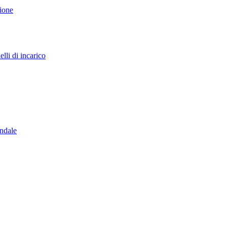
sione
lli di incarico
endale