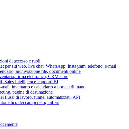
azioni di accesso e ruoli
per siti web, live chat, WhatsApp, Instagram, telefono, e-mail
lendario, archiviazione file, documenti online
nventario, firma elettronica, CRM store
i, Sales Intelligence, rapporti BI
 e-mail, inventario e calendario a portata di mano
eting, pagine di destinazione
 flussi di lavoro, funnel automatizzati, API
tomatico dei campi per gli affari
elocemente