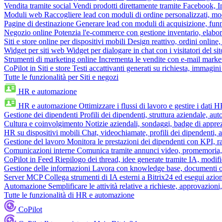
Vendita tramite social
Vendi prodotti direttamente tramite Facebook,
Moduli web
Raccogliere lead con moduli di ordine personalizzati, mo
Pagine di destinazione
Generare lead con moduli di acquisizione, fun
Negozio online
Potenzia l'e-commerce con gestione inventario, elabo
Siti e store online per dispositivi mobili
Design reattivo, ordini online, 
Widget per siti web
Widget per dialogare in chat con i visitatori del sit
Strumenti di marketing online
Incrementa le vendite con e-mail mark
CoPilot in Siti e store
Testi accattivanti generati su richiesta, immagini 
Tutte le funzionalità per Siti e negozi
HR e automazione
HR e automazione
Ottimizzare i flussi di lavoro e gestire i dati 
Gestione dei dipendenti
Profili dei dipendenti, struttura aziendale, au
Cultura e coinvolgimento
Notizie aziendali, sondaggi, badge di apprez
HR su dispositivi mobili
Chat, videochiamate, profili dei dipendenti, 
Gestione del lavoro
Monitora le prestazioni dei dipendenti con KPI, r
Comunicazioni interne
Comunica tramite annunci video, promemoria, 
CoPilot in Feed
Riepilogo dei thread, idee generate tramite IA, modifica
Gestione delle informazioni
Lavora con knowledge base, documenti onli
Server MCP
Collega strumenti di IA esterni a Bitrix24 ed esegui azion
Automazione
Semplificare le attività relative a richieste, approvazio
Tutte le funzionalità di HR e automazione
CoPilot