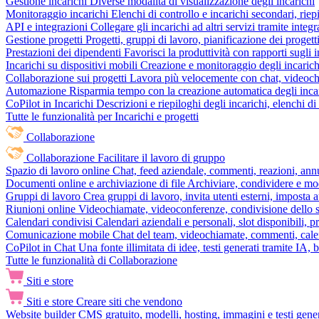
Gestione incarichi
Diverse modalità di visualizzazione degli incarichi
Monitoraggio incarichi
Elenchi di controllo e incarichi secondari, rie
API e integrazioni
Collegare gli incarichi ad altri servizi tramite inte
Gestione progetti
Progetti, gruppi di lavoro, pianificazione dei progetti
Prestazioni dei dipendenti
Favorisci la produttività con rapporti sugli i
Incarichi su dispositivi mobili
Creazione e monitoraggio degli incarich
Collaborazione sui progetti
Lavora più velocemente con chat, videochia
Automazione
Risparmia tempo con la creazione automatica degli incar
CoPilot in Incarichi
Descrizioni e riepiloghi degli incarichi, elenchi d
Tutte le funzionalità per Incarichi e progetti
Collaborazione
Collaborazione
Facilitare il lavoro di gruppo
Spazio di lavoro online
Chat, feed aziendale, commenti, reazioni, ann
Documenti online e archiviazione di file
Archiviare, condividere e mod
Gruppi di lavoro
Crea gruppi di lavoro, invita utenti esterni, imposta a
Riunioni online
Videochiamate, videoconferenze, condivisione dello sc
Calendari condivisi
Calendari aziendali e personali, slot disponibili, p
Comunicazione mobile
Chat del team, videochiamate, commenti, calen
CoPilot in Chat
Una fonte illimitata di idee, testi generati tramite IA, 
Tutte le funzionalità di Collaborazione
Siti e store
Siti e store
Creare siti che vendono
Website builder
CMS gratuito, modelli, hosting, immagini e testi genera