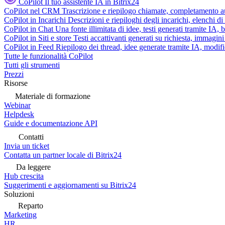
CoPilot
Il tuo assistente IA in Bitrix24
CoPilot nel CRM
Trascrizione e riepilogo chiamate, completamento au
CoPilot in Incarichi
Descrizioni e riepiloghi degli incarichi, elenchi d
CoPilot in Chat
Una fonte illimitata di idee, testi generati tramite IA, 
CoPilot in Siti e store
Testi accattivanti generati su richiesta, immagini 
CoPilot in Feed
Riepilogo dei thread, idee generate tramite IA, modifica
Tutte le funzionalità CoPilot
Tutti gli strumenti
Prezzi
Risorse
Materiale di formazione
Webinar
Helpdesk
Guide e documentazione API
Contatti
Invia un ticket
Contatta un partner locale di Bitrix24
Da leggere
Hub crescita
Suggerimenti e aggiornamenti su Bitrix24
Soluzioni
Reparto
Marketing
HR