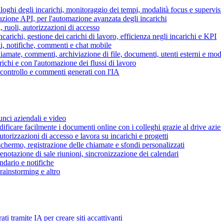
piloghi degli incarichi, monitoraggio dei tempi, modalità focus e supervi
grazione API, per l'automazione avanzata degli incarichi
, ruoli, autorizzazioni di accesso
ncarichi, gestione dei carichi di lavoro, efficienza negli incarichi e KPI
i, notifiche, commenti e chat mobile
mate, commenti, archiviazione di file, documenti, utenti esterni e mode
ichi e con l'automazione dei flussi di lavoro
i controllo e commenti generati con l'IA
unci aziendali e video
ificare facilmente i documenti online con i colleghi grazie al drive azi
utorizzazioni di accesso e lavora su incarichi e progetti
hermo, registrazione delle chiamate e sfondi personalizzati
renotazione di sale riunioni, sincronizzazione dei calendari
dario e notifiche
brainstorming e altro
ti tramite IA per creare siti accattivanti