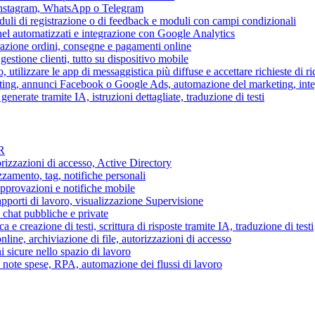
 Instagram, WhatsApp o Telegram
duli di registrazione o di feedback e moduli con campi condizionali
nel automatizzati e integrazione con Google Analytics
razione ordini, consegne e pagamenti online
gestione clienti, tutto su dispositivo mobile
o, utilizzare le app di messaggistica più diffuse e accettare richieste di r
eting, annunci Facebook o Google Ads, automazione del marketing, in
generate tramite IA, istruzioni dettagliate, traduzione di testi
HR
torizzazioni di accesso, Active Directory
zamento, tag, notifiche personali
approvazioni e notifiche mobile
apporti di lavoro, visualizzazione Supervisione
chat pubbliche e private
 e creazione di testi, scrittura di risposte tramite IA, traduzione di testi
ne, archiviazione di file, autorizzazioni di accesso
i sicure nello spazio di lavoro
ni, note spese, RPA, automazione dei flussi di lavoro