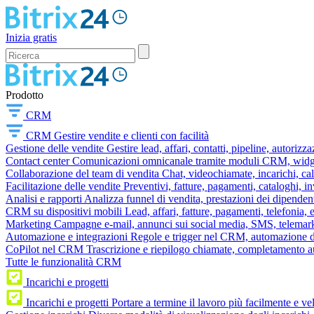
Inizia gratis
Prodotto
CRM
CRM
Gestire vendite e clienti con facilità
Gestione delle vendite
Gestire lead, affari, contatti, pipeline, autorizz
Contact center
Comunicazioni omnicanale tramite moduli CRM, widget 
Collaborazione del team di vendita
Chat, videochiamate, incarichi, ca
Facilitazione delle vendite
Preventivi, fatture, pagamenti, cataloghi, i
Analisi e rapporti
Analizza funnel di vendita, prestazioni dei dipendent
CRM su dispositivi mobili
Lead, affari, fatture, pagamenti, telefonia,
Marketing
Campagne e-mail, annunci sui social media, SMS, telemark
Automazione e integrazioni
Regole e trigger nel CRM, automazione dei
CoPilot nel CRM
Trascrizione e riepilogo chiamate, completamento au
Tutte le funzionalità CRM
Incarichi e progetti
Incarichi e progetti
Portare a termine il lavoro più facilmente e v