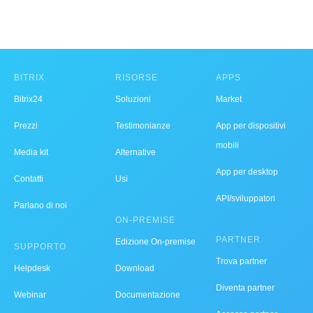
BITRIX
RISORSE
APPS
Bitrix24
Soluzioni
Market
Prezzi
Testimonianze
App per dispositivi
mobili
Media kit
Alternative
App per desktop
Contatti
Usi
API/sviluppatori
Parlano di noi
ON-PREMISE
PARTNER
Edizione On-premise
SUPPORTO
Trova partner
Helpdesk
Download
Diventa partner
Webinar
Documentazione