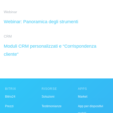
Webinar
Webinar: Panoramica degli strumenti
CRM
Moduli CRM personalizzati e “Corrispondenza
cliente"
BITRIX
RISORSE
APPS
Bitrix24
Soluzioni
Market
Prezzi
Testimonianze
App per dispositivi