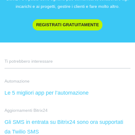
incarichi e ai progetti, gestire i clienti e fare molto altro.
REGISTRATI GRATUITAMENTE
Ti potrebbero interessare
Automazione
Le 5 migliori app per l’automazione
Aggiornamenti Bitrix24
Gli SMS in entrata su Bitrix24 sono ora supportati
da Twilio SMS