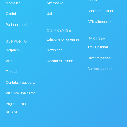
mobili
Media kit
Alternative
App per desktop
Contatti
Usi
API/sviluppatori
Parlano di noi
ON-PREMISE
PARTNER
Edizione On-premise
SUPPORTO
Trova partner
Helpdesk
Download
Diventa partner
Webinar
Documentazione
Accesso partner
Tutorial
Contatta il supporto
Pianifica una demo
Pagina di stato
Bitrix24