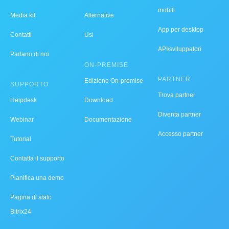
mobili
Media kit
Alternative
App per desktop
Contatti
Usi
API/sviluppatori
Parlano di noi
ON-PREMISE
PARTNER
Edizione On-premise
SUPPORTO
Trova partner
Helpdesk
Download
Diventa partner
Webinar
Documentazione
Accesso partner
Tutorial
Contatta il supporto
Pianifica una demo
Pagina di stato
Bitrix24