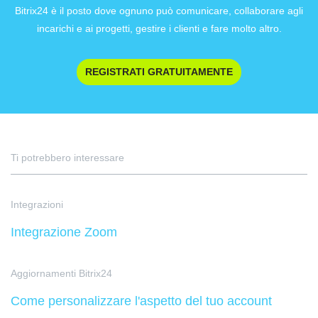
Bitrix24 è il posto dove ognuno può comunicare, collaborare agli
incarichi e ai progetti, gestire i clienti e fare molto altro.
REGISTRATI GRATUITAMENTE
Ti potrebbero interessare
Integrazioni
Integrazione Zoom
Aggiornamenti Bitrix24
Come personalizzare l'aspetto del tuo account