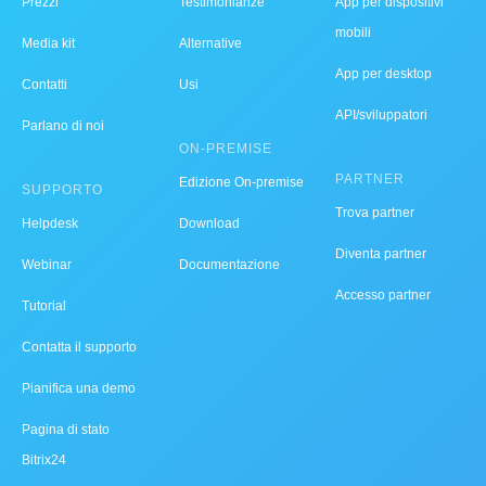
Prezzi
Testimonianze
App per dispositivi
mobili
Media kit
Alternative
App per desktop
Contatti
Usi
API/sviluppatori
Parlano di noi
ON-PREMISE
PARTNER
Edizione On-premise
SUPPORTO
Trova partner
Helpdesk
Download
Diventa partner
Webinar
Documentazione
Accesso partner
Tutorial
Contatta il supporto
Pianifica una demo
Pagina di stato
Bitrix24