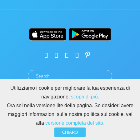
Utilizziamo i cookie per migliorare la tua esperienza di
TERMINI
PRIVACY
GDPR
SICUREZZA
ABUSO
navigazione,
scopri di più.
REGOLE PER I SITI DI BITRIX24
Ora sei nella versione lite della pagina. Se desideri avere
Copyright © 2026 Bitrix24
maggiori informazioni sulla nostra politica sui cookie, vai
alla
versione completa del sito.
CHIARO