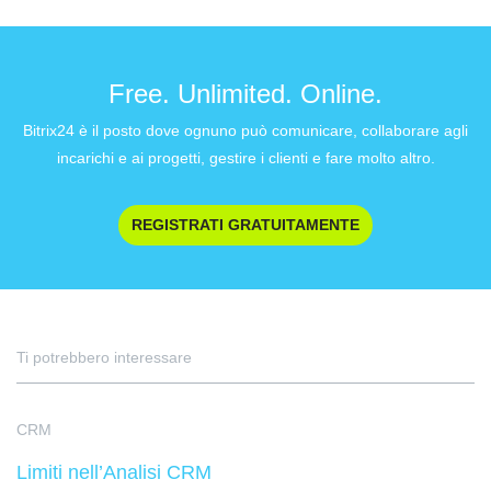
Free. Unlimited. Online.
Bitrix24 è il posto dove ognuno può comunicare, collaborare agli
incarichi e ai progetti, gestire i clienti e fare molto altro.
REGISTRATI GRATUITAMENTE
Ti potrebbero interessare
CRM
Limiti nell’Analisi CRM