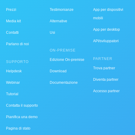
Prezzi
Testimonianze
App per dispositivi
mobili
Media kit
Alternative
App per desktop
Contatti
Usi
API/sviluppatori
Parlano di noi
ON-PREMISE
PARTNER
Edizione On-premise
SUPPORTO
Trova partner
Helpdesk
Download
Diventa partner
Webinar
Documentazione
Accesso partner
Tutorial
Contatta il supporto
Pianifica una demo
Pagina di stato