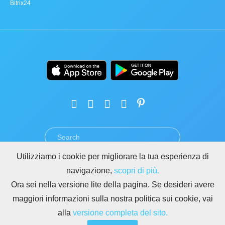
Bitrix24
Utilizziamo i cookie per migliorare la tua esperienza di
TERMINI
PRIVACY
GDPR
SICUREZZA
ABUSO
navigazione,
scopri di più.
REGOLE PER I SITI DI BITRIX24
Ora sei nella versione lite della pagina. Se desideri avere
Copyright © 2026 Bitrix24
maggiori informazioni sulla nostra politica sui cookie, vai
alla
versione completa del sito.