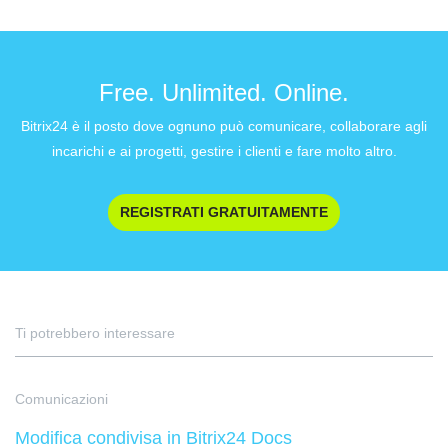
Free. Unlimited. Online.
Bitrix24 è il posto dove ognuno può comunicare, collaborare agli
incarichi e ai progetti, gestire i clienti e fare molto altro.
REGISTRATI GRATUITAMENTE
Ti potrebbero interessare
Comunicazioni
Modifica condivisa in Bitrix24 Docs