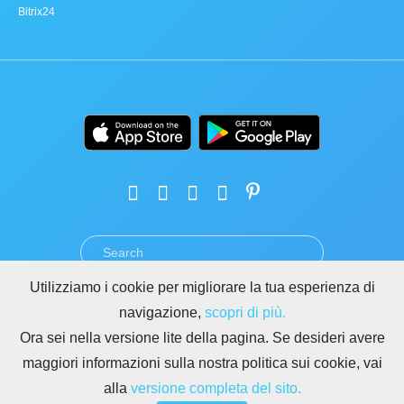
Bitrix24
Utilizziamo i cookie per migliorare la tua esperienza di
TERMINI
PRIVACY
GDPR
SICUREZZA
ABUSO
navigazione,
scopri di più.
REGOLE PER I SITI DI BITRIX24
Ora sei nella versione lite della pagina. Se desideri avere
Copyright © 2026 Bitrix24
maggiori informazioni sulla nostra politica sui cookie, vai
alla
versione completa del sito.