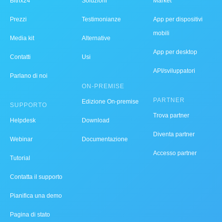
Bitrix24
Soluzioni
Market
Prezzi
Testimonianze
App per dispositivi
mobili
Media kit
Alternative
App per desktop
Contatti
Usi
API/sviluppatori
Parlano di noi
ON-PREMISE
PARTNER
Edizione On-premise
SUPPORTO
Trova partner
Helpdesk
Download
Diventa partner
Webinar
Documentazione
Accesso partner
Tutorial
Contatta il supporto
Pianifica una demo
Pagina di stato