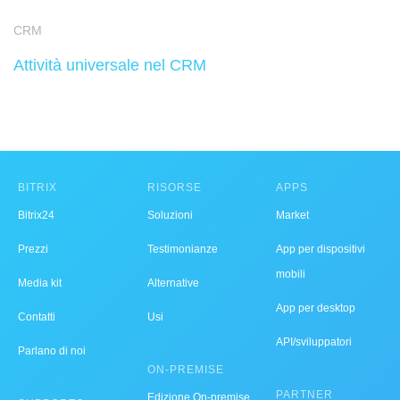
CRM
Attività universale nel CRM
BITRIX
RISORSE
APPS
Bitrix24
Soluzioni
Market
Prezzi
Testimonianze
App per dispositivi
mobili
Media kit
Alternative
App per desktop
Contatti
Usi
API/sviluppatori
Parlano di noi
ON-PREMISE
PARTNER
Edizione On-premise