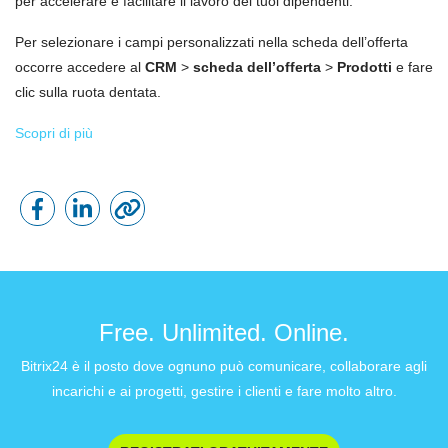
per accelerare e facilitare il lavoro dei tuoi dipendenti.
Per selezionare i campi personalizzati nella scheda dell’offerta
occorre accedere al
CRM
>
scheda dell’offerta
>
Prodotti
e fare
clic sulla ruota dentata.
Scopri di più
Free. Unlimited. Online.
Bitrix24 è il posto dove ognuno può comunicare, collaborare agli
incarichi e ai progetti, gestire i clienti e fare molto altro.