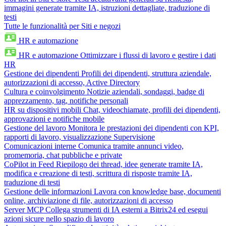
immagini generate tramite IA, istruzioni dettagliate, traduzione di
testi
Tutte le funzionalità per Siti e negozi
HR e automazione
HR e automazione
Ottimizzare i flussi di lavoro e gestire i dati
HR
Gestione dei dipendenti
Profili dei dipendenti, struttura aziendale,
autorizzazioni di accesso, Active Directory
Cultura e coinvolgimento
Notizie aziendali, sondaggi, badge di
apprezzamento, tag, notifiche personali
HR su dispositivi mobili
Chat, videochiamate, profili dei dipendenti,
approvazioni e notifiche mobile
Gestione del lavoro
Monitora le prestazioni dei dipendenti con KPI,
rapporti di lavoro, visualizzazione Supervisione
Comunicazioni interne
Comunica tramite annunci video,
promemoria, chat pubbliche e private
CoPilot in Feed
Riepilogo dei thread, idee generate tramite IA,
modifica e creazione di testi, scrittura di risposte tramite IA,
traduzione di testi
Gestione delle informazioni
Lavora con knowledge base, documenti
online, archiviazione di file, autorizzazioni di accesso
Server MCP
Collega strumenti di IA esterni a Bitrix24 ed esegui
azioni sicure nello spazio di lavoro