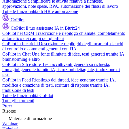
Automazione
Semplificare le attività relative a richieste,
approvazioni, note spese, RPA, automazione dei flussi di lavoro
Tutte le funzionalità di HR e automazione
CoPilot
CoPilot
Il tuo assistente IA in Bitrix24
CoPilot nel CRM
Trascrizione e riepilogo chiamate, completamento
automatico dei campi per gli affari
CoPilot in Incarichi
Descrizioni e riepiloghi degli incarichi, elenchi
di controllo e commenti generati con l'IA
CoPilot in Chat
Una fonte illimitata di idee, testi generati tramite IA,
brainstorming e altro
CoPilot in Siti e store
Testi accattivanti generati su richiesta,
immagini generate tramite IA, istruzioni dettagliate, traduzione di
testi
CoPilot in Feed
Riepilogo dei thread, idee generate tramite IA,
modifica e creazione di testi, scrittura di risposte tramite IA,
traduzione di testi
Tutte le funzionalità CoPilot
Tutti gli strumenti
Prezzi
Risorse
Materiale di formazione
Webinar
Helpdesk