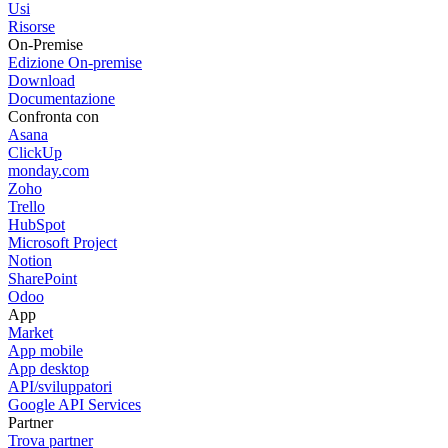
Usi
Risorse
On-Premise
Edizione On-premise
Download
Documentazione
Confronta con
Asana
ClickUp
monday.com
Zoho
Trello
HubSpot
Microsoft Project
Notion
SharePoint
Odoo
App
Market
App mobile
App desktop
API/sviluppatori
Google API Services
Partner
Trova partner