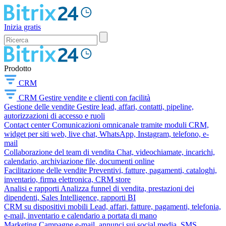
Inizia gratis
Prodotto
CRM
CRM
Gestire vendite e clienti con facilità
Gestione delle vendite
Gestire lead, affari, contatti, pipeline,
autorizzazioni di accesso e ruoli
Contact center
Comunicazioni omnicanale tramite moduli CRM,
widget per siti web, live chat, WhatsApp, Instagram, telefono, e-
mail
Collaborazione del team di vendita
Chat, videochiamate, incarichi,
calendario, archiviazione file, documenti online
Facilitazione delle vendite
Preventivi, fatture, pagamenti, cataloghi,
inventario, firma elettronica, CRM store
Analisi e rapporti
Analizza funnel di vendita, prestazioni dei
dipendenti, Sales Intelligence, rapporti BI
CRM su dispositivi mobili
Lead, affari, fatture, pagamenti, telefonia,
e-mail, inventario e calendario a portata di mano
Marketing
Campagne e-mail, annunci sui social media, SMS,