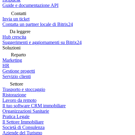
Guide e documentazione API
Contatti
Invia un ticket
Contatta un partner locale di Bitrix24
Da leggere
Hub crescita
Suggerimenti e aggiornamenti su Bitrix24
Soluzioni
Reparto
Marketing
HR
Gestione progetti
Servizio clienti
Settore
Trasporto e stoccaggio
Ristorazione
Lavoro da remoto
Il tuo software CRM immobiliare
Organizzazioni Sanitarie
Pratica Legale
Il Settore Immobiliare
Società di Consulenza
Aziende del Turismo