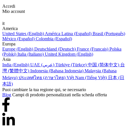
Accedi
Mio account
it
America
United States (English)
América Latina (Español)
Brasil (Português)
México (Español)
Colombia (Español)
Europa
Europe (English)
Deutschland (Deutsch)
France (Français)
Polska
(Polski)
Italia (Italiano)
United Kingdom (English)
Asia
India (English)
UAE (عربي)
Türkiye (Türkçe)
中国 (简体中文)
台
灣 (繁體中文)
Indonesia (Bahasa Indonesia)
Malaysia (Bahasa
Melayu)
ประเทศไทย (ภาษาไทย)
Việt Nam (Tiếng Việt)
日本 (日
本語)
Puoi cambiare la tua regione qui, se necessario
Blog
Campi di prodotto personalizzati nella scheda offerta