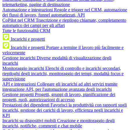
telemarketing, pagine di destinazione
Automazione e integrazioni
Regole e trigger nel CRM, automazione
dei flussi di lavoro, funnel automatizzati, API
CoPilot nel CRM
Trascrizione e riepilogo chiamate, completamento
automatico dei campi per gli affari
Tutte le funzionalità CRM
Incarichi e progetti
Incarichi e progetti
Portare a termine il lavoro più facilmente e
velocemente
Gestione incarichi
Diverse modalità di visualizzazione degli
incarichi
Monitoraggio incarichi
Elenchi di controllo e incarichi secondari,
riepiloghi degli incarichi, monitoraggio dei tempi, modalità focus e
supervisione
API e integrazioni
Collegare gli incarichi ad altri servizi tramite
integrazione API, per l'automazione avanzata degli incarichi
Gestione progetti
Progetti, gruppi di lavoro, pianificazione dei
progetti, ruoli, autorizzazioni di accesso
Prestazioni dei dipendenti
Favorisci la produttività con rapporti sugli
incarichi, gestione dei carichi di lavoro, efficienza negli incarichi e
KPI
Incarichi su dispositivi mobili
Creazione e monitoraggio degli
incarichi, notifiche, commenti e chat mobile