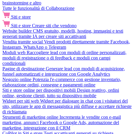
brainstorming e altro
Tutte le funzionalità di Collaborazione
Siti e store
Siti e store
Creare siti che vendono
Website builder
CMS gratuito, modelli, hosting, immagini e testi
generati tramite IA per creare siti accattivanti
Vendita tramite social
Vendi prodotti direttamente tramite Facebook,
Instagram, WhatsApp o Telegram
Moduli web
Raccogliere lead con moduli di ordine personalizzati,
moduli di registrazione o di feedback e moduli con campi
condizionali
Pagine di destinazione
Generare lead con moduli di acquisizione,
funnel automatizzati e integrazione con Google Analytics
Negozio online
Potenzia l'e-commerce con gestione inventario,
elaborazione ordini, consegne e pagamenti online
Siti e store online per dispositivi mobili
Design reattivo, ordini
online, gestione clienti, tutto su dispositivo mobile
Widget per siti web
Widget per dialogare in chat con i visitatori del
sito, utilizzare le app di messaggistica più diffuse e accettare richieste
di richiamata
Strumenti di marketing online
Incrementa le vendite con e-mail
marketing, annunci Facebook o Google Ads, automazione del
marketing, integrazione con il CRM
CoPilot in Siti e store
Testi accattivanti generati su richiesta,