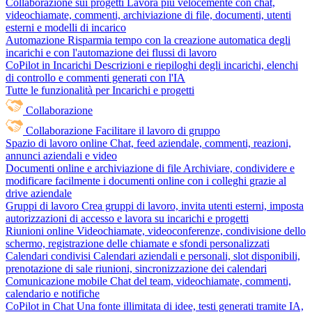
Collaborazione sui progetti
Lavora più velocemente con chat,
videochiamate, commenti, archiviazione di file, documenti, utenti
esterni e modelli di incarico
Automazione
Risparmia tempo con la creazione automatica degli
incarichi e con l'automazione dei flussi di lavoro
CoPilot in Incarichi
Descrizioni e riepiloghi degli incarichi, elenchi
di controllo e commenti generati con l'IA
Tutte le funzionalità per Incarichi e progetti
Collaborazione
Collaborazione
Facilitare il lavoro di gruppo
Spazio di lavoro online
Chat, feed aziendale, commenti, reazioni,
annunci aziendali e video
Documenti online e archiviazione di file
Archiviare, condividere e
modificare facilmente i documenti online con i colleghi grazie al
drive aziendale
Gruppi di lavoro
Crea gruppi di lavoro, invita utenti esterni, imposta
autorizzazioni di accesso e lavora su incarichi e progetti
Riunioni online
Videochiamate, videoconferenze, condivisione dello
schermo, registrazione delle chiamate e sfondi personalizzati
Calendari condivisi
Calendari aziendali e personali, slot disponibili,
prenotazione di sale riunioni, sincronizzazione dei calendari
Comunicazione mobile
Chat del team, videochiamate, commenti,
calendario e notifiche
CoPilot in Chat
Una fonte illimitata di idee, testi generati tramite IA,