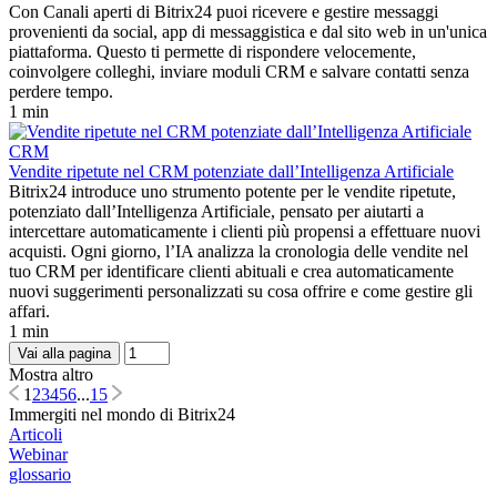
Con Canali aperti di Bitrix24 puoi ricevere e gestire messaggi
provenienti da social, app di messaggistica e dal sito web in un'unica
piattaforma. Questo ti permette di rispondere velocemente,
coinvolgere colleghi, inviare moduli CRM e salvare contatti senza
perdere tempo.
1 min
CRM
Vendite ripetute nel CRM potenziate dall’Intelligenza Artificiale
Bitrix24 introduce uno strumento potente per le vendite ripetute,
potenziato dall’Intelligenza Artificiale, pensato per aiutarti a
intercettare automaticamente i clienti più propensi a effettuare nuovi
acquisti. Ogni giorno, l’IA analizza la cronologia delle vendite nel
tuo CRM per identificare clienti abituali e crea automaticamente
nuovi suggerimenti personalizzati su cosa offrire e come gestire gli
affari.
1 min
Vai alla pagina
Mostra altro
1
2
3
4
5
6
...
15
Immergiti nel mondo di Bitrix24
Articoli
Webinar
glossario