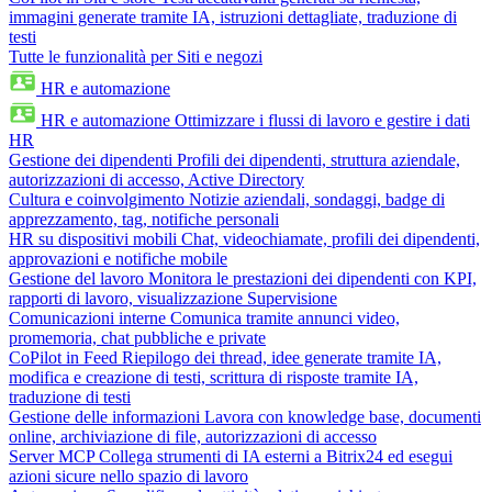
immagini generate tramite IA, istruzioni dettagliate, traduzione di
testi
Tutte le funzionalità per Siti e negozi
HR e automazione
HR e automazione
Ottimizzare i flussi di lavoro e gestire i dati
HR
Gestione dei dipendenti
Profili dei dipendenti, struttura aziendale,
autorizzazioni di accesso, Active Directory
Cultura e coinvolgimento
Notizie aziendali, sondaggi, badge di
apprezzamento, tag, notifiche personali
HR su dispositivi mobili
Chat, videochiamate, profili dei dipendenti,
approvazioni e notifiche mobile
Gestione del lavoro
Monitora le prestazioni dei dipendenti con KPI,
rapporti di lavoro, visualizzazione Supervisione
Comunicazioni interne
Comunica tramite annunci video,
promemoria, chat pubbliche e private
CoPilot in Feed
Riepilogo dei thread, idee generate tramite IA,
modifica e creazione di testi, scrittura di risposte tramite IA,
traduzione di testi
Gestione delle informazioni
Lavora con knowledge base, documenti
online, archiviazione di file, autorizzazioni di accesso
Server MCP
Collega strumenti di IA esterni a Bitrix24 ed esegui
azioni sicure nello spazio di lavoro