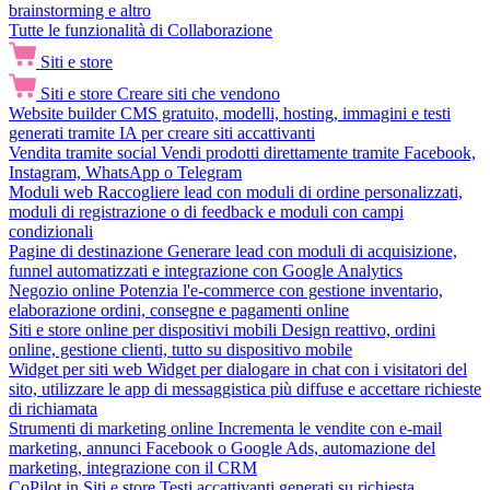
brainstorming e altro
Tutte le funzionalità di Collaborazione
Siti e store
Siti e store
Creare siti che vendono
Website builder
CMS gratuito, modelli, hosting, immagini e testi
generati tramite IA per creare siti accattivanti
Vendita tramite social
Vendi prodotti direttamente tramite Facebook,
Instagram, WhatsApp o Telegram
Moduli web
Raccogliere lead con moduli di ordine personalizzati,
moduli di registrazione o di feedback e moduli con campi
condizionali
Pagine di destinazione
Generare lead con moduli di acquisizione,
funnel automatizzati e integrazione con Google Analytics
Negozio online
Potenzia l'e-commerce con gestione inventario,
elaborazione ordini, consegne e pagamenti online
Siti e store online per dispositivi mobili
Design reattivo, ordini
online, gestione clienti, tutto su dispositivo mobile
Widget per siti web
Widget per dialogare in chat con i visitatori del
sito, utilizzare le app di messaggistica più diffuse e accettare richieste
di richiamata
Strumenti di marketing online
Incrementa le vendite con e-mail
marketing, annunci Facebook o Google Ads, automazione del
marketing, integrazione con il CRM
CoPilot in Siti e store
Testi accattivanti generati su richiesta,