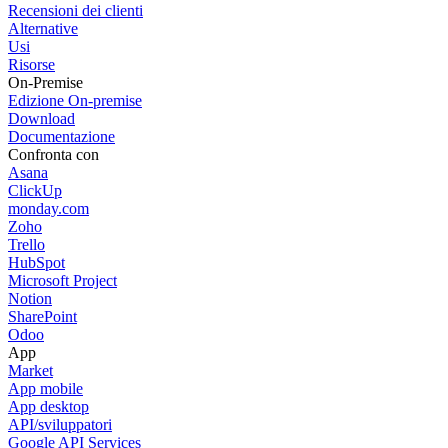
Recensioni dei clienti
Alternative
Usi
Risorse
On-Premise
Edizione On-premise
Download
Documentazione
Confronta con
Asana
ClickUp
monday.com
Zoho
Trello
HubSpot
Microsoft Project
Notion
SharePoint
Odoo
App
Market
App mobile
App desktop
API/sviluppatori
Google API Services