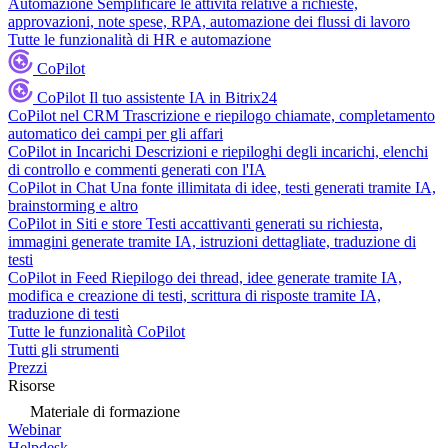
Automazione
Semplificare le attività relative a richieste,
approvazioni, note spese, RPA, automazione dei flussi di lavoro
Tutte le funzionalità di HR e automazione
CoPilot
CoPilot
Il tuo assistente IA in Bitrix24
CoPilot nel CRM
Trascrizione e riepilogo chiamate, completamento
automatico dei campi per gli affari
CoPilot in Incarichi
Descrizioni e riepiloghi degli incarichi, elenchi
di controllo e commenti generati con l'IA
CoPilot in Chat
Una fonte illimitata di idee, testi generati tramite IA,
brainstorming e altro
CoPilot in Siti e store
Testi accattivanti generati su richiesta,
immagini generate tramite IA, istruzioni dettagliate, traduzione di
testi
CoPilot in Feed
Riepilogo dei thread, idee generate tramite IA,
modifica e creazione di testi, scrittura di risposte tramite IA,
traduzione di testi
Tutte le funzionalità CoPilot
Tutti gli strumenti
Prezzi
Risorse
Materiale di formazione
Webinar
Helpdesk