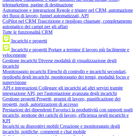
telemarketing, pagine di destinazione
Automazione e integrazioni
Regole e trigger nel CRM, automazione
dei flussi di lavoro, funnel automatizzati, API
CoPilot nel CRM
Trascrizione e riepilogo chiamate, completamento
automatico dei campi per gli affari
Tutte le funzionalità CRM
Incarichi e progetti
Incarichi e progetti
Portare a termine il lavoro più facilmente e
velocemente
Gestione incarichi
Diverse modalità di visualizzazione degli
incarichi
Monitoraggio incarichi
Elenchi di controllo e incarichi secondari,
riepiloghi degli incarichi, monitoraggio dei tempi, modalità focus e
supervisione
API e integrazioni
Collegare gli incarichi ad altri servizi tramite
integrazione API, per l'automazione avanzata degli incarichi
Gestione progetti
Progetti, gruppi di lavoro, pianificazione dei
progetti, ruoli, autorizzazioni di accesso
Prestazioni dei dipendenti
Favorisci la produttività con rapporti sugli
incarichi, gestione dei carichi di lavoro, efficienza negli incarichi e
KPI
Incarichi su dispositivi mobili
Creazione e monitoraggio degli
incarichi, notifiche, commenti e chat mobile