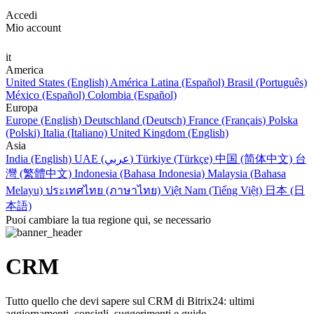
Accedi
Mio account
it
America
United States (English)
América Latina (Español)
Brasil (Português)
México (Español)
Colombia (Español)
Europa
Europe (English)
Deutschland (Deutsch)
France (Français)
Polska
(Polski)
Italia (Italiano)
United Kingdom (English)
Asia
India (English)
UAE (عربي)
Türkiye (Türkçe)
中国 (简体中文)
台
灣 (繁體中文)
Indonesia (Bahasa Indonesia)
Malaysia (Bahasa
Melayu)
ประเทศไทย (ภาษาไทย)
Việt Nam (Tiếng Việt)
日本 (日
本語)
Puoi cambiare la tua regione qui, se necessario
CRM
Tutto quello che devi sapere sul CRM di Bitrix24: ultimi
aggiornamenti, consigli, suggerimenti e guide.