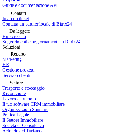
Guide e documentazione API
Contatti
Invia un ticket
Contatta un partner locale di Bitrix24
Da leggere
Hub crescita
Suggerimenti e aggiornamenti su Bitrix24
Soluzioni
Reparto
Marketing
HR
Gestione progetti
Servizio clienti
Settore
Trasporto e stoccaggio
Ristorazione
Lavoro da remoto
Il tuo software CRM immobiliare
Organizzazioni Sanitarie
Pratica Legale
Il Settore Immobiliare
Società di Consulenza
Aziende del Turismo