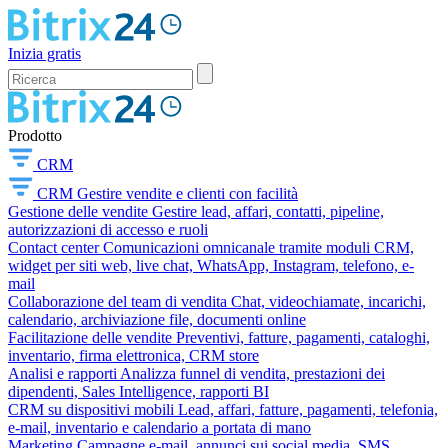
Inizia gratis
Prodotto
CRM
CRM
Gestire vendite e clienti con facilità
Gestione delle vendite
Gestire lead, affari, contatti, pipeline,
autorizzazioni di accesso e ruoli
Contact center
Comunicazioni omnicanale tramite moduli CRM,
widget per siti web, live chat, WhatsApp, Instagram, telefono, e-
mail
Collaborazione del team di vendita
Chat, videochiamate, incarichi,
calendario, archiviazione file, documenti online
Facilitazione delle vendite
Preventivi, fatture, pagamenti, cataloghi,
inventario, firma elettronica, CRM store
Analisi e rapporti
Analizza funnel di vendita, prestazioni dei
dipendenti, Sales Intelligence, rapporti BI
CRM su dispositivi mobili
Lead, affari, fatture, pagamenti, telefonia,
e-mail, inventario e calendario a portata di mano
Marketing
Campagne e-mail, annunci sui social media, SMS,