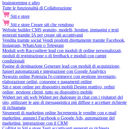
brainstorming e altro
Tutte le funzionalità di Collaborazione
Siti e store
Siti e store
Creare siti che vendono
Website builder
CMS gratuito, modelli, hosting, immagini e testi
generati tramite IA per creare siti accattivanti
Vendita tramite social
Vendi prodotti direttamente tramite Facebook,
Instagram, WhatsApp o Telegram
Moduli web
Raccogliere lead con moduli di ordine personalizzati,
moduli di registrazione o di feedback e moduli con campi
condizionali
Pagine di destinazione
Generare lead con moduli di acquisizione,
funnel automatizzati e integrazione con Google Analytics
Negozio online
Potenzia l'e-commerce con gestione inventario,
elaborazione ordini, consegne e pagamenti online
Siti e store online per dispositivi mobili
Design reattivo, ordini
online, gestione clienti, tutto su dispositivo mobile
Widget per siti web
Widget per dialogare in chat con i visitatori del
sito, utilizzare le app di messaggistica più diffuse e accettare richieste
di richiamata
Strumenti di marketing online
Incrementa le vendite con e-mail
marketing, annunci Facebook o Google Ads, automazione del
marketing, integrazione con il CRM
CoPilot in Siti e store
Testi accattivanti generati su richiesta,