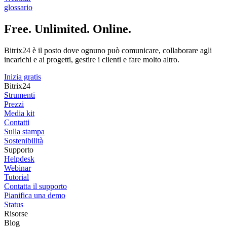
glossario
Free. Unlimited. Online.
Bitrix24 è il posto dove ognuno può comunicare, collaborare agli
incarichi e ai progetti, gestire i clienti e fare molto altro.
Inizia gratis
Bitrix24
Strumenti
Prezzi
Media kit
Contatti
Sulla stampa
Sostenibilità
Supporto
Helpdesk
Webinar
Tutorial
Contatta il supporto
Pianifica una demo
Status
Risorse
Blog