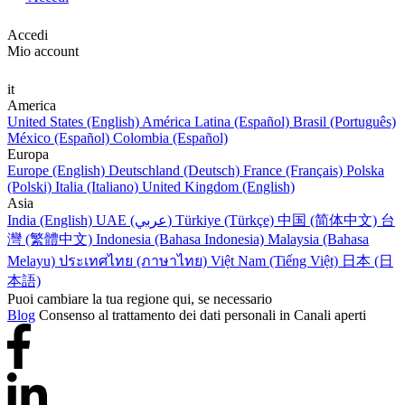
Accedi
Mio account
it
America
United States (English)
América Latina (Español)
Brasil (Português)
México (Español)
Colombia (Español)
Europa
Europe (English)
Deutschland (Deutsch)
France (Français)
Polska
(Polski)
Italia (Italiano)
United Kingdom (English)
Asia
India (English)
UAE (عربي)
Türkiye (Türkçe)
中国 (简体中文)
台
灣 (繁體中文)
Indonesia (Bahasa Indonesia)
Malaysia (Bahasa
Melayu)
ประเทศไทย (ภาษาไทย)
Việt Nam (Tiếng Việt)
日本 (日
本語)
Puoi cambiare la tua regione qui, se necessario
Blog
Consenso al trattamento dei dati personali in Canali aperti