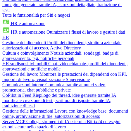
immagini generate tramite IA, istruzioni dettagliate, traduzione di
testi
Tutte le funzionalità per Siti e negozi
HR e automazione
HR e automazione
Ottimizzare i flussi di lavoro e gestire i dati
HR
Gestione dei dipendenti
Profili dei dipendenti, struttura aziendale,
autorizzazioni di accesso, Active Directory
Cultura e coinvolgimento
Notizie aziendali, sondaggi, badge di
apprezzamento, tag, notifiche personali
HR su dispositivi mobili
Chat, videochiamate, profili dei dipendenti,
approvazioni e notifiche mobile
Gestione del lavoro
Monitora le prestazioni dei dipendenti con KPI,
rapporti di lavoro, visualizzazione Supervisione
Comunicazioni interne
Comunica tramite annunci video,
promemoria, chat pubbliche e private
CoPilot in Feed
Riepilogo dei thread, idee generate tramite IA,
modifica e creazione di testi, scrittura di risposte tramite IA,
traduzione di testi
Gestione delle informazioni
Lavora con knowledge base, documenti
online, archiviazione di file, autorizzazioni di accesso
Server MCP
Collega strumenti di IA esterni a Bitrix24 ed esegui
azioni sicure nello spazio di lavoro