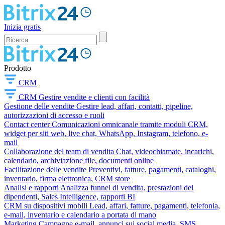
Inizia gratis
Prodotto
CRM
CRM
Gestire vendite e clienti con facilità
Gestione delle vendite
Gestire lead, affari, contatti, pipeline,
autorizzazioni di accesso e ruoli
Contact center
Comunicazioni omnicanale tramite moduli CRM,
widget per siti web, live chat, WhatsApp, Instagram, telefono, e-
mail
Collaborazione del team di vendita
Chat, videochiamate, incarichi,
calendario, archiviazione file, documenti online
Facilitazione delle vendite
Preventivi, fatture, pagamenti, cataloghi,
inventario, firma elettronica, CRM store
Analisi e rapporti
Analizza funnel di vendita, prestazioni dei
dipendenti, Sales Intelligence, rapporti BI
CRM su dispositivi mobili
Lead, affari, fatture, pagamenti, telefonia,
e-mail, inventario e calendario a portata di mano
Marketing
Campagne e-mail, annunci sui social media, SMS,