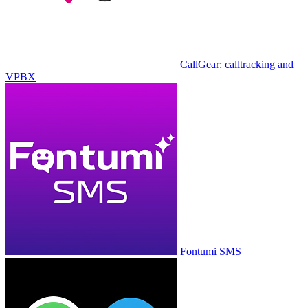
CallGear: calltracking and
VPBX
Fontumi SMS