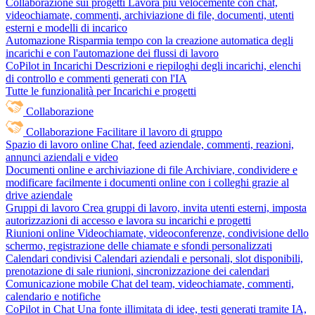
Collaborazione sui progetti
Lavora più velocemente con chat,
videochiamate, commenti, archiviazione di file, documenti, utenti
esterni e modelli di incarico
Automazione
Risparmia tempo con la creazione automatica degli
incarichi e con l'automazione dei flussi di lavoro
CoPilot in Incarichi
Descrizioni e riepiloghi degli incarichi, elenchi
di controllo e commenti generati con l'IA
Tutte le funzionalità per Incarichi e progetti
Collaborazione
Collaborazione
Facilitare il lavoro di gruppo
Spazio di lavoro online
Chat, feed aziendale, commenti, reazioni,
annunci aziendali e video
Documenti online e archiviazione di file
Archiviare, condividere e
modificare facilmente i documenti online con i colleghi grazie al
drive aziendale
Gruppi di lavoro
Crea gruppi di lavoro, invita utenti esterni, imposta
autorizzazioni di accesso e lavora su incarichi e progetti
Riunioni online
Videochiamate, videoconferenze, condivisione dello
schermo, registrazione delle chiamate e sfondi personalizzati
Calendari condivisi
Calendari aziendali e personali, slot disponibili,
prenotazione di sale riunioni, sincronizzazione dei calendari
Comunicazione mobile
Chat del team, videochiamate, commenti,
calendario e notifiche
CoPilot in Chat
Una fonte illimitata di idee, testi generati tramite IA,