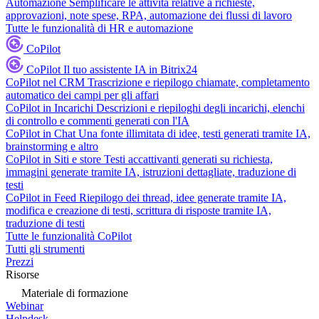
Automazione
Semplificare le attività relative a richieste,
approvazioni, note spese, RPA, automazione dei flussi di lavoro
Tutte le funzionalità di HR e automazione
CoPilot
CoPilot
Il tuo assistente IA in Bitrix24
CoPilot nel CRM
Trascrizione e riepilogo chiamate, completamento
automatico dei campi per gli affari
CoPilot in Incarichi
Descrizioni e riepiloghi degli incarichi, elenchi
di controllo e commenti generati con l'IA
CoPilot in Chat
Una fonte illimitata di idee, testi generati tramite IA,
brainstorming e altro
CoPilot in Siti e store
Testi accattivanti generati su richiesta,
immagini generate tramite IA, istruzioni dettagliate, traduzione di
testi
CoPilot in Feed
Riepilogo dei thread, idee generate tramite IA,
modifica e creazione di testi, scrittura di risposte tramite IA,
traduzione di testi
Tutte le funzionalità CoPilot
Tutti gli strumenti
Prezzi
Risorse
Materiale di formazione
Webinar
Helpdesk