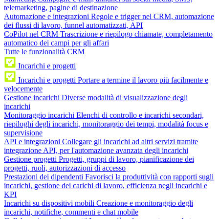
telemarketing, pagine di destinazione
Automazione e integrazioni
Regole e trigger nel CRM, automazione
dei flussi di lavoro, funnel automatizzati, API
CoPilot nel CRM
Trascrizione e riepilogo chiamate, completamento
automatico dei campi per gli affari
Tutte le funzionalità CRM
Incarichi e progetti
Incarichi e progetti
Portare a termine il lavoro più facilmente e
velocemente
Gestione incarichi
Diverse modalità di visualizzazione degli
incarichi
Monitoraggio incarichi
Elenchi di controllo e incarichi secondari,
riepiloghi degli incarichi, monitoraggio dei tempi, modalità focus e
supervisione
API e integrazioni
Collegare gli incarichi ad altri servizi tramite
integrazione API, per l'automazione avanzata degli incarichi
Gestione progetti
Progetti, gruppi di lavoro, pianificazione dei
progetti, ruoli, autorizzazioni di accesso
Prestazioni dei dipendenti
Favorisci la produttività con rapporti sugli
incarichi, gestione dei carichi di lavoro, efficienza negli incarichi e
KPI
Incarichi su dispositivi mobili
Creazione e monitoraggio degli
incarichi, notifiche, commenti e chat mobile