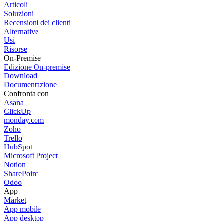
Articoli
Soluzioni
Recensioni dei clienti
Alternative
Usi
Risorse
On-Premise
Edizione On-premise
Download
Documentazione
Confronta con
Asana
ClickUp
monday.com
Zoho
Trello
HubSpot
Microsoft Project
Notion
SharePoint
Odoo
App
Market
App mobile
App desktop