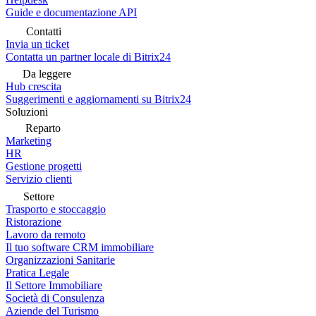
Guide e documentazione API
Contatti
Invia un ticket
Contatta un partner locale di Bitrix24
Da leggere
Hub crescita
Suggerimenti e aggiornamenti su Bitrix24
Soluzioni
Reparto
Marketing
HR
Gestione progetti
Servizio clienti
Settore
Trasporto e stoccaggio
Ristorazione
Lavoro da remoto
Il tuo software CRM immobiliare
Organizzazioni Sanitarie
Pratica Legale
Il Settore Immobiliare
Società di Consulenza
Aziende del Turismo