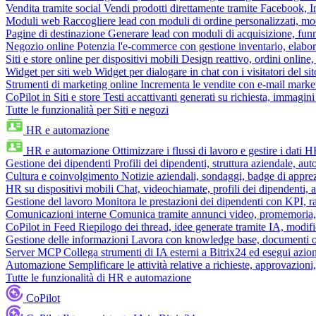
Vendita tramite social
Vendi prodotti direttamente tramite Facebook,
Moduli web
Raccogliere lead con moduli di ordine personalizzati, mo
Pagine di destinazione
Generare lead con moduli di acquisizione, fun
Negozio online
Potenzia l'e-commerce con gestione inventario, elabo
Siti e store online per dispositivi mobili
Design reattivo, ordini online, 
Widget per siti web
Widget per dialogare in chat con i visitatori del sit
Strumenti di marketing online
Incrementa le vendite con e-mail mark
CoPilot in Siti e store
Testi accattivanti generati su richiesta, immagini 
Tutte le funzionalità per Siti e negozi
HR e automazione
HR e automazione
Ottimizzare i flussi di lavoro e gestire i dati 
Gestione dei dipendenti
Profili dei dipendenti, struttura aziendale, au
Cultura e coinvolgimento
Notizie aziendali, sondaggi, badge di apprez
HR su dispositivi mobili
Chat, videochiamate, profili dei dipendenti, 
Gestione del lavoro
Monitora le prestazioni dei dipendenti con KPI, r
Comunicazioni interne
Comunica tramite annunci video, promemoria, 
CoPilot in Feed
Riepilogo dei thread, idee generate tramite IA, modifica
Gestione delle informazioni
Lavora con knowledge base, documenti onli
Server MCP
Collega strumenti di IA esterni a Bitrix24 ed esegui azion
Automazione
Semplificare le attività relative a richieste, approvazio
Tutte le funzionalità di HR e automazione
CoPilot