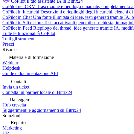
CoPilot
Il tuo assistente IA in Bitrix24
CoPilot nel CRM
Trascrizione e riepilogo chiamate, completamento au
CoPilot in Incarichi
Descrizioni e riepiloghi degli incarichi, elenchi d
CoPilot in Chat
Una fonte illimitata di idee, testi generati tramite IA, 
CoPilot in Siti e store
Testi accattivanti generati su richiesta, immagini 
CoPilot in Feed
Riepilogo dei thread, idee generate tramite IA, modifica
Tutte le funzionalità CoPilot
Tutti gli strumenti
Prezzi
Risorse
Materiale di formazione
Webinar
Helpdesk
Guide e documentazione API
Contatti
Invia un ticket
Contatta un partner locale di Bitrix24
Da leggere
Hub crescita
Suggerimenti e aggiornamenti su Bitrix24
Soluzioni
Reparto
Marketing
HR