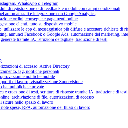
 Instagram, WhatsApp o Telegram
duli di registrazione o di feedback e moduli con campi condizionali
nel automatizzati e integrazione con Google Analytics
razione ordini, consegne e pagamenti online
gestione clienti, tutto su dispositivo mobile
o, utilizzare le app di messaggistica più diffuse e accettare richieste di r
eting, annunci Facebook o Google Ads, automazione del marketing, in
generate tramite IA, istruzioni dettagliate, traduzione di testi
HR
torizzazioni di accesso, Active Directory
zamento, tag, notifiche personali
approvazioni e notifiche mobile
apporti di lavoro, visualizzazione Supervisione
chat pubbliche e private
 e creazione di testi, scrittura di risposte tramite IA, traduzione di testi
ne, archiviazione di file, autorizzazioni di accesso
i sicure nello spazio di lavoro
ni, note spese, RPA, automazione dei flussi di lavoro