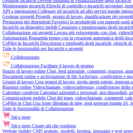
Gestione incarichi
Diverse modalità di visualizzazione degli incarichi
Monitoraggio incarichi
Elenchi di controllo e incarichi secondari, rie
API e integrazioni
Collegare gli incarichi ad altri servizi tramite inte
Gestione progetti
Progetti, gruppi di lavoro, pianificazione dei progetti
Prestazioni dei dipendenti
Favorisci la produttività con rapporti sugli i
Incarichi su dispositivi mobili
Creazione e monitoraggio degli incarich
Collaborazione sui progetti
Lavora più velocemente con chat, videochia
Automazione
Risparmia tempo con la creazione automatica degli incar
CoPilot in Incarichi
Descrizioni e riepiloghi degli incarichi, elenchi d
Tutte le funzionalità per Incarichi e progetti
Collaborazione
Collaborazione
Facilitare il lavoro di gruppo
Spazio di lavoro online
Chat, feed aziendale, commenti, reazioni, ann
Documenti online e archiviazione di file
Archiviare, condividere e mod
Gruppi di lavoro
Crea gruppi di lavoro, invita utenti esterni, imposta a
Riunioni online
Videochiamate, videoconferenze, condivisione dello sc
Calendari condivisi
Calendari aziendali e personali, slot disponibili, p
Comunicazione mobile
Chat del team, videochiamate, commenti, calen
CoPilot in Chat
Una fonte illimitata di idee, testi generati tramite IA, 
Tutte le funzionalità di Collaborazione
Siti e store
Siti e store
Creare siti che vendono
Website builder
CMS gratuito, modelli, hosting, immagini e testi genera