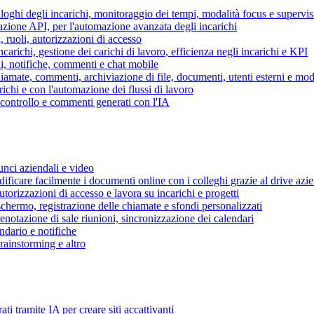
piloghi degli incarichi, monitoraggio dei tempi, modalità focus e supervi
grazione API, per l'automazione avanzata degli incarichi
, ruoli, autorizzazioni di accesso
ncarichi, gestione dei carichi di lavoro, efficienza negli incarichi e KPI
i, notifiche, commenti e chat mobile
mate, commenti, archiviazione di file, documenti, utenti esterni e mode
ichi e con l'automazione dei flussi di lavoro
i controllo e commenti generati con l'IA
unci aziendali e video
ificare facilmente i documenti online con i colleghi grazie al drive azi
utorizzazioni di accesso e lavora su incarichi e progetti
hermo, registrazione delle chiamate e sfondi personalizzati
renotazione di sale riunioni, sincronizzazione dei calendari
dario e notifiche
brainstorming e altro
ti tramite IA per creare siti accattivanti