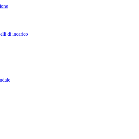
sione
lli di incarico
endale