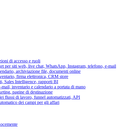
azioni di accesso e ruoli
per siti web, live chat, WhatsApp, Instagram, telefono, e-mail
lendario, archiviazione file, documenti online
nventario, firma elettronica, CRM store
i, Sales Intelligence, rapporti BI
 e-mail, inventario e calendario a portata di mano
eting, pagine di destinazione
 flussi di lavoro, funnel automatizzati, API
tomatico dei campi per gli affari
elocemente