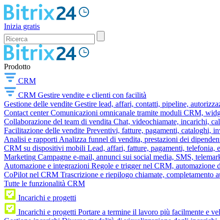
Inizia gratis
Prodotto
CRM
CRM
Gestire vendite e clienti con facilità
Gestione delle vendite
Gestire lead, affari, contatti, pipeline, autorizz
Contact center
Comunicazioni omnicanale tramite moduli CRM, widget 
Collaborazione del team di vendita
Chat, videochiamate, incarichi, ca
Facilitazione delle vendite
Preventivi, fatture, pagamenti, cataloghi, i
Analisi e rapporti
Analizza funnel di vendita, prestazioni dei dipendent
CRM su dispositivi mobili
Lead, affari, fatture, pagamenti, telefonia,
Marketing
Campagne e-mail, annunci sui social media, SMS, telemark
Automazione e integrazioni
Regole e trigger nel CRM, automazione dei
CoPilot nel CRM
Trascrizione e riepilogo chiamate, completamento au
Tutte le funzionalità CRM
Incarichi e progetti
Incarichi e progetti
Portare a termine il lavoro più facilmente e v