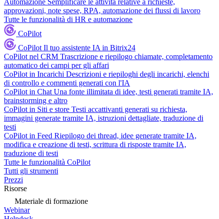
Automazione
Semplificare le attività relative a richieste,
approvazioni, note spese, RPA, automazione dei flussi di lavoro
Tutte le funzionalità di HR e automazione
CoPilot
CoPilot
Il tuo assistente IA in Bitrix24
CoPilot nel CRM
Trascrizione e riepilogo chiamate, completamento
automatico dei campi per gli affari
CoPilot in Incarichi
Descrizioni e riepiloghi degli incarichi, elenchi
di controllo e commenti generati con l'IA
CoPilot in Chat
Una fonte illimitata di idee, testi generati tramite IA,
brainstorming e altro
CoPilot in Siti e store
Testi accattivanti generati su richiesta,
immagini generate tramite IA, istruzioni dettagliate, traduzione di
testi
CoPilot in Feed
Riepilogo dei thread, idee generate tramite IA,
modifica e creazione di testi, scrittura di risposte tramite IA,
traduzione di testi
Tutte le funzionalità CoPilot
Tutti gli strumenti
Prezzi
Risorse
Materiale di formazione
Webinar
Helpdesk