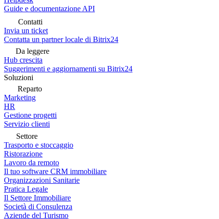
Guide e documentazione API
Contatti
Invia un ticket
Contatta un partner locale di Bitrix24
Da leggere
Hub crescita
Suggerimenti e aggiornamenti su Bitrix24
Soluzioni
Reparto
Marketing
HR
Gestione progetti
Servizio clienti
Settore
Trasporto e stoccaggio
Ristorazione
Lavoro da remoto
Il tuo software CRM immobiliare
Organizzazioni Sanitarie
Pratica Legale
Il Settore Immobiliare
Società di Consulenza
Aziende del Turismo