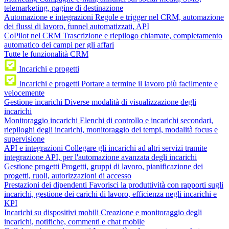
telemarketing, pagine di destinazione
Automazione e integrazioni
Regole e trigger nel CRM, automazione
dei flussi di lavoro, funnel automatizzati, API
CoPilot nel CRM
Trascrizione e riepilogo chiamate, completamento
automatico dei campi per gli affari
Tutte le funzionalità CRM
Incarichi e progetti
Incarichi e progetti
Portare a termine il lavoro più facilmente e
velocemente
Gestione incarichi
Diverse modalità di visualizzazione degli
incarichi
Monitoraggio incarichi
Elenchi di controllo e incarichi secondari,
riepiloghi degli incarichi, monitoraggio dei tempi, modalità focus e
supervisione
API e integrazioni
Collegare gli incarichi ad altri servizi tramite
integrazione API, per l'automazione avanzata degli incarichi
Gestione progetti
Progetti, gruppi di lavoro, pianificazione dei
progetti, ruoli, autorizzazioni di accesso
Prestazioni dei dipendenti
Favorisci la produttività con rapporti sugli
incarichi, gestione dei carichi di lavoro, efficienza negli incarichi e
KPI
Incarichi su dispositivi mobili
Creazione e monitoraggio degli
incarichi, notifiche, commenti e chat mobile