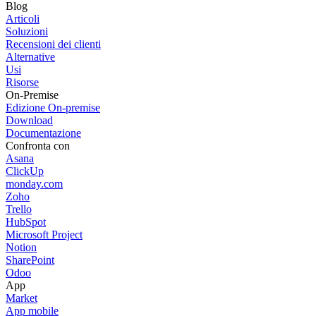
Blog
Articoli
Soluzioni
Recensioni dei clienti
Alternative
Usi
Risorse
On-Premise
Edizione On-premise
Download
Documentazione
Confronta con
Asana
ClickUp
monday.com
Zoho
Trello
HubSpot
Microsoft Project
Notion
SharePoint
Odoo
App
Market
App mobile