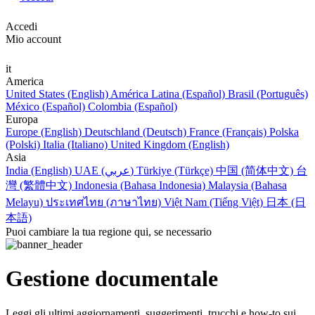
Accedi
Mio account
it
America
United States (English)
América Latina (Español)
Brasil (Português)
México (Español)
Colombia (Español)
Europa
Europe (English)
Deutschland (Deutsch)
France (Français)
Polska
(Polski)
Italia (Italiano)
United Kingdom (English)
Asia
India (English)
UAE (عربي)
Türkiye (Türkçe)
中国 (简体中文)
台
灣 (繁體中文)
Indonesia (Bahasa Indonesia)
Malaysia (Bahasa
Melayu)
ประเทศไทย (ภาษาไทย)
Việt Nam (Tiếng Việt)
日本 (日
本語)
Puoi cambiare la tua regione qui, se necessario
Gestione documentale
Leggi gli ultimi aggiornamenti, suggerimenti, trucchi e how-to sui