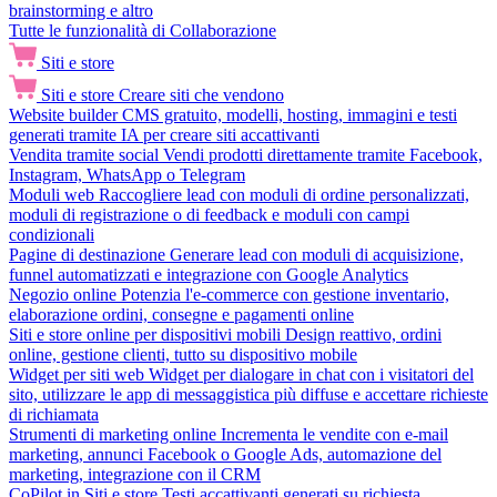
brainstorming e altro
Tutte le funzionalità di Collaborazione
Siti e store
Siti e store
Creare siti che vendono
Website builder
CMS gratuito, modelli, hosting, immagini e testi
generati tramite IA per creare siti accattivanti
Vendita tramite social
Vendi prodotti direttamente tramite Facebook,
Instagram, WhatsApp o Telegram
Moduli web
Raccogliere lead con moduli di ordine personalizzati,
moduli di registrazione o di feedback e moduli con campi
condizionali
Pagine di destinazione
Generare lead con moduli di acquisizione,
funnel automatizzati e integrazione con Google Analytics
Negozio online
Potenzia l'e-commerce con gestione inventario,
elaborazione ordini, consegne e pagamenti online
Siti e store online per dispositivi mobili
Design reattivo, ordini
online, gestione clienti, tutto su dispositivo mobile
Widget per siti web
Widget per dialogare in chat con i visitatori del
sito, utilizzare le app di messaggistica più diffuse e accettare richieste
di richiamata
Strumenti di marketing online
Incrementa le vendite con e-mail
marketing, annunci Facebook o Google Ads, automazione del
marketing, integrazione con il CRM
CoPilot in Siti e store
Testi accattivanti generati su richiesta,