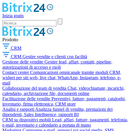
Inizia gratis
Prodotto
CRM
CRM
Gestire vendite e clienti con facilità
Gestione delle vendite
Gestire lead, affari, contatti, pipeline,
autorizzazioni di accesso e ruoli
Contact center
Comunicazioni omnicanale tramite moduli CRM,
widget per siti web, live chat, WhatsApp, Instagram, telefono, e-
mail
Collaborazione del team di vendita
Chat, videochiamate, incarichi,
calendario, archiviazione file, documenti online
Facilitazione delle vendite
Preventivi, fatture, pagamenti, cataloghi,
inventario, firma elettronica, CRM store
Analisi e rapporti
Analizza funnel di vendita, prestazioni dei
dipendenti, Sales Intelligence, rapporti BI
CRM su dispositivi mobili
Lead, affari, fatture, pagamenti, telefonia,
e-mail, inventario e calendario a portata di mano
Marketing
Campagne e-mail, annunci sui social media, SMS,