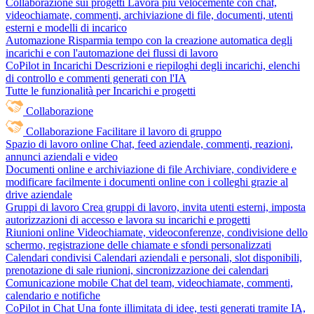
Collaborazione sui progetti
Lavora più velocemente con chat,
videochiamate, commenti, archiviazione di file, documenti, utenti
esterni e modelli di incarico
Automazione
Risparmia tempo con la creazione automatica degli
incarichi e con l'automazione dei flussi di lavoro
CoPilot in Incarichi
Descrizioni e riepiloghi degli incarichi, elenchi
di controllo e commenti generati con l'IA
Tutte le funzionalità per Incarichi e progetti
Collaborazione
Collaborazione
Facilitare il lavoro di gruppo
Spazio di lavoro online
Chat, feed aziendale, commenti, reazioni,
annunci aziendali e video
Documenti online e archiviazione di file
Archiviare, condividere e
modificare facilmente i documenti online con i colleghi grazie al
drive aziendale
Gruppi di lavoro
Crea gruppi di lavoro, invita utenti esterni, imposta
autorizzazioni di accesso e lavora su incarichi e progetti
Riunioni online
Videochiamate, videoconferenze, condivisione dello
schermo, registrazione delle chiamate e sfondi personalizzati
Calendari condivisi
Calendari aziendali e personali, slot disponibili,
prenotazione di sale riunioni, sincronizzazione dei calendari
Comunicazione mobile
Chat del team, videochiamate, commenti,
calendario e notifiche
CoPilot in Chat
Una fonte illimitata di idee, testi generati tramite IA,