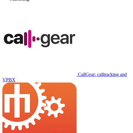
CallGear: calltracking and
VPBX