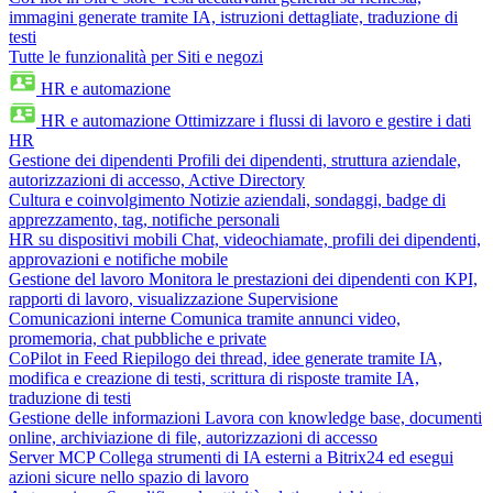
immagini generate tramite IA, istruzioni dettagliate, traduzione di
testi
Tutte le funzionalità per Siti e negozi
HR e automazione
HR e automazione
Ottimizzare i flussi di lavoro e gestire i dati
HR
Gestione dei dipendenti
Profili dei dipendenti, struttura aziendale,
autorizzazioni di accesso, Active Directory
Cultura e coinvolgimento
Notizie aziendali, sondaggi, badge di
apprezzamento, tag, notifiche personali
HR su dispositivi mobili
Chat, videochiamate, profili dei dipendenti,
approvazioni e notifiche mobile
Gestione del lavoro
Monitora le prestazioni dei dipendenti con KPI,
rapporti di lavoro, visualizzazione Supervisione
Comunicazioni interne
Comunica tramite annunci video,
promemoria, chat pubbliche e private
CoPilot in Feed
Riepilogo dei thread, idee generate tramite IA,
modifica e creazione di testi, scrittura di risposte tramite IA,
traduzione di testi
Gestione delle informazioni
Lavora con knowledge base, documenti
online, archiviazione di file, autorizzazioni di accesso
Server MCP
Collega strumenti di IA esterni a Bitrix24 ed esegui
azioni sicure nello spazio di lavoro