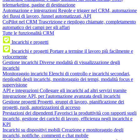
telemarketing, pagine di destinazione
Automazione e integrazioni
Regole e trigger nel CRM, automazione
dei flussi di lavoro, funnel automatizzati, API
CoPilot nel CRM
Trascrizione e riepilogo chiamate, completamento
automatico dei campi per gli affari
Tutte le funzionalità CRM
Incarichi e progetti
Incarichi e progetti
Portare a termine il lavoro più facilmente e
velocemente
Gestione incarichi
Diverse modalità di visualizzazione degli
incarichi
Monitoraggio incarichi
Elenchi di controllo e incarichi secondari,
riepiloghi degli incarichi, monitoraggio dei tempi, modalità focus e
supervisione
API e integrazioni
Collegare gli incarichi ad altri servizi tramite
integrazione API, per l'automazione avanzata degli incarichi
Gestione progetti
Progetti, gruppi di lavoro, pianificazione dei
progetti, ruoli, autorizzazioni di accesso
Prestazioni dei dipendenti
Favorisci la produttività con rapporti sugli
incarichi, gestione dei carichi di lavoro, efficienza negli incarichi e
KPI
Incarichi su dispositivi mobili
Creazione e monitoraggio degli
incarichi, notifiche, commenti e chat mobile