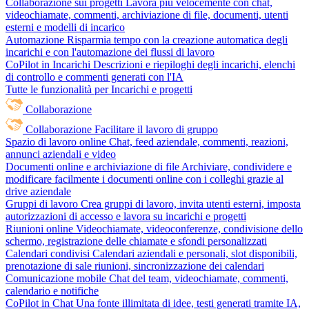
Collaborazione sui progetti
Lavora più velocemente con chat,
videochiamate, commenti, archiviazione di file, documenti, utenti
esterni e modelli di incarico
Automazione
Risparmia tempo con la creazione automatica degli
incarichi e con l'automazione dei flussi di lavoro
CoPilot in Incarichi
Descrizioni e riepiloghi degli incarichi, elenchi
di controllo e commenti generati con l'IA
Tutte le funzionalità per Incarichi e progetti
Collaborazione
Collaborazione
Facilitare il lavoro di gruppo
Spazio di lavoro online
Chat, feed aziendale, commenti, reazioni,
annunci aziendali e video
Documenti online e archiviazione di file
Archiviare, condividere e
modificare facilmente i documenti online con i colleghi grazie al
drive aziendale
Gruppi di lavoro
Crea gruppi di lavoro, invita utenti esterni, imposta
autorizzazioni di accesso e lavora su incarichi e progetti
Riunioni online
Videochiamate, videoconferenze, condivisione dello
schermo, registrazione delle chiamate e sfondi personalizzati
Calendari condivisi
Calendari aziendali e personali, slot disponibili,
prenotazione di sale riunioni, sincronizzazione dei calendari
Comunicazione mobile
Chat del team, videochiamate, commenti,
calendario e notifiche
CoPilot in Chat
Una fonte illimitata di idee, testi generati tramite IA,