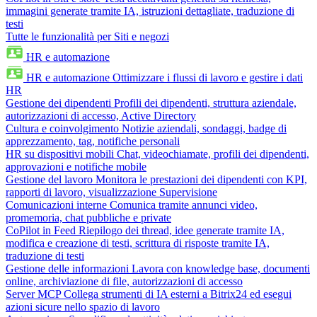
immagini generate tramite IA, istruzioni dettagliate, traduzione di
testi
Tutte le funzionalità per Siti e negozi
HR e automazione
HR e automazione
Ottimizzare i flussi di lavoro e gestire i dati
HR
Gestione dei dipendenti
Profili dei dipendenti, struttura aziendale,
autorizzazioni di accesso, Active Directory
Cultura e coinvolgimento
Notizie aziendali, sondaggi, badge di
apprezzamento, tag, notifiche personali
HR su dispositivi mobili
Chat, videochiamate, profili dei dipendenti,
approvazioni e notifiche mobile
Gestione del lavoro
Monitora le prestazioni dei dipendenti con KPI,
rapporti di lavoro, visualizzazione Supervisione
Comunicazioni interne
Comunica tramite annunci video,
promemoria, chat pubbliche e private
CoPilot in Feed
Riepilogo dei thread, idee generate tramite IA,
modifica e creazione di testi, scrittura di risposte tramite IA,
traduzione di testi
Gestione delle informazioni
Lavora con knowledge base, documenti
online, archiviazione di file, autorizzazioni di accesso
Server MCP
Collega strumenti di IA esterni a Bitrix24 ed esegui
azioni sicure nello spazio di lavoro