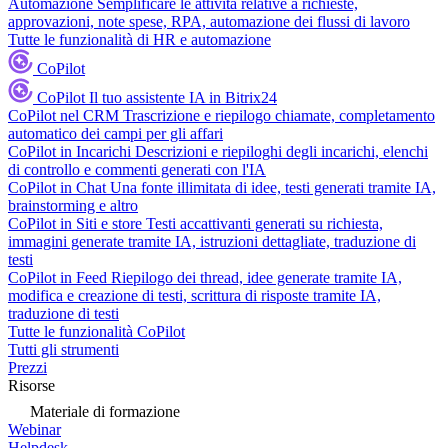
Automazione
Semplificare le attività relative a richieste,
approvazioni, note spese, RPA, automazione dei flussi di lavoro
Tutte le funzionalità di HR e automazione
CoPilot
CoPilot
Il tuo assistente IA in Bitrix24
CoPilot nel CRM
Trascrizione e riepilogo chiamate, completamento
automatico dei campi per gli affari
CoPilot in Incarichi
Descrizioni e riepiloghi degli incarichi, elenchi
di controllo e commenti generati con l'IA
CoPilot in Chat
Una fonte illimitata di idee, testi generati tramite IA,
brainstorming e altro
CoPilot in Siti e store
Testi accattivanti generati su richiesta,
immagini generate tramite IA, istruzioni dettagliate, traduzione di
testi
CoPilot in Feed
Riepilogo dei thread, idee generate tramite IA,
modifica e creazione di testi, scrittura di risposte tramite IA,
traduzione di testi
Tutte le funzionalità CoPilot
Tutti gli strumenti
Prezzi
Risorse
Materiale di formazione
Webinar
Helpdesk