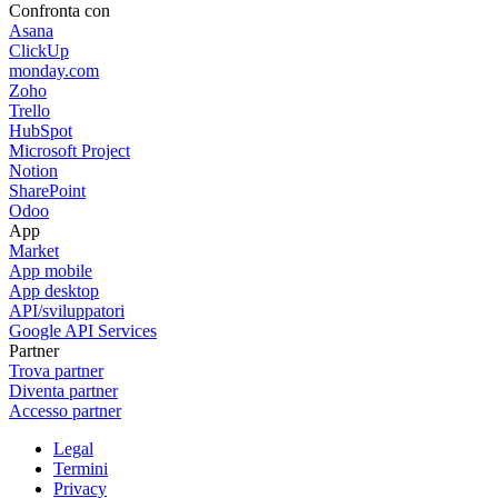
Confronta con
Asana
ClickUp
monday.com
Zoho
Trello
HubSpot
Microsoft Project
Notion
SharePoint
Odoo
App
Market
App mobile
App desktop
API/sviluppatori
Google API Services
Partner
Trova partner
Diventa partner
Accesso partner
Legal
Termini
Privacy