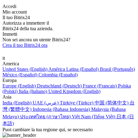
Accedi
Mio account
Il tuo Bitrix24
Autorizza a immettere il
Bitrix24 della tua azienda.
Immetti
Non sei ancora un utente Bitrix24?
Crea il tuo Bitrix24 ora
it
America
United States (English)
América Latina (Español)
Brasil (Português)
México (Español)
Colombia (Español)
Europa
Europe (English)
Deutschland (Deutsch)
France (Français)
Polska
(Polski)
Italia (Italiano)
United Kingdom (English)
Asia
India (English)
UAE (عربي)
Türkiye (Türkçe)
中国 (简体中文)
台
灣 (繁體中文)
Indonesia (Bahasa Indonesia)
Malaysia (Bahasa
Melayu)
ประเทศไทย (ภาษาไทย)
Việt Nam (Tiếng Việt)
日本 (日
本語)
Puoi cambiare la tua regione qui, se necessario