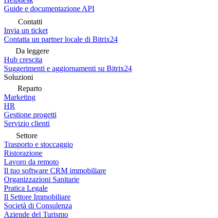
Guide e documentazione API
Contatti
Invia un ticket
Contatta un partner locale di Bitrix24
Da leggere
Hub crescita
Suggerimenti e aggiornamenti su Bitrix24
Soluzioni
Reparto
Marketing
HR
Gestione progetti
Servizio clienti
Settore
Trasporto e stoccaggio
Ristorazione
Lavoro da remoto
Il tuo software CRM immobiliare
Organizzazioni Sanitarie
Pratica Legale
Il Settore Immobiliare
Società di Consulenza
Aziende del Turismo