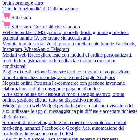
brainstorming e altro
Tutte le funzionalità di Collaborazione
Siti e store
Siti e store
Creare siti che vendono
Website builder
CMS gratuito, modelli, hosting, immagini e testi
generati tramite IA per creare siti accattivanti
Vendita tramite social
Vendi prodotti direttamente tramite Facebook,
Instagram, WhatsApp o Telegram
Moduli web
Raccogliere lead con moduli di ordine personalizzati,
moduli di registrazione o di feedback e moduli con campi
condizionali
Pagine di destinazione
Generare lead con moduli di acquisizione,
funnel automatizzati e integrazione con Google Analytics
Negozio online
Potenzia l'e-commerce con gestione inventario,
elaborazione ordini, consegne e pagamenti online
Siti e store online per dispositivi mobili
Design reattivo, ordini
online, gestione clienti, tutto su dispositivo mobile
Widget per siti web
Widget per dialogare in chat con i visitatori del
sito, utilizzare le app di messaggistica più diffuse e accettare richieste
di richiamata
Strumenti di marketing online
Incrementa le vendite con e-mail
marketing, annunci Facebook o Google Ads, automazione del
marketing, integrazione con il CRM
CoPilot in Siti e store
Testi accattivanti generati su richiesta,