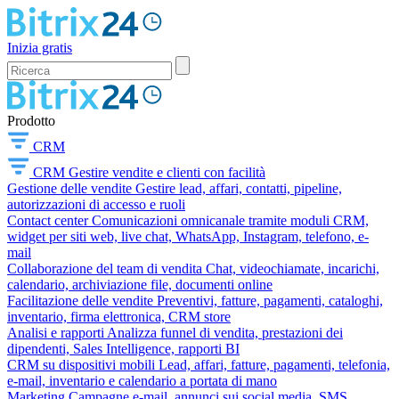
Inizia gratis
Prodotto
CRM
CRM
Gestire vendite e clienti con facilità
Gestione delle vendite
Gestire lead, affari, contatti, pipeline,
autorizzazioni di accesso e ruoli
Contact center
Comunicazioni omnicanale tramite moduli CRM,
widget per siti web, live chat, WhatsApp, Instagram, telefono, e-
mail
Collaborazione del team di vendita
Chat, videochiamate, incarichi,
calendario, archiviazione file, documenti online
Facilitazione delle vendite
Preventivi, fatture, pagamenti, cataloghi,
inventario, firma elettronica, CRM store
Analisi e rapporti
Analizza funnel di vendita, prestazioni dei
dipendenti, Sales Intelligence, rapporti BI
CRM su dispositivi mobili
Lead, affari, fatture, pagamenti, telefonia,
e-mail, inventario e calendario a portata di mano
Marketing
Campagne e-mail, annunci sui social media, SMS,