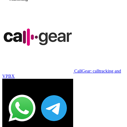
CallGear: calltracking and
VPBX