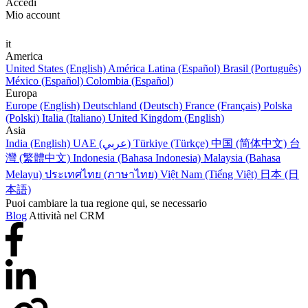
Accedi
Mio account
it
America
United States (English)
América Latina (Español)
Brasil (Português)
México (Español)
Colombia (Español)
Europa
Europe (English)
Deutschland (Deutsch)
France (Français)
Polska
(Polski)
Italia (Italiano)
United Kingdom (English)
Asia
India (English)
UAE (عربي)
Türkiye (Türkçe)
中国 (简体中文)
台
灣 (繁體中文)
Indonesia (Bahasa Indonesia)
Malaysia (Bahasa
Melayu)
ประเทศไทย (ภาษาไทย)
Việt Nam (Tiếng Việt)
日本 (日
本語)
Puoi cambiare la tua regione qui, se necessario
Blog
Attività nel CRM