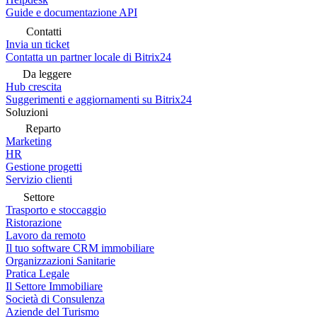
Guide e documentazione API
Contatti
Invia un ticket
Contatta un partner locale di Bitrix24
Da leggere
Hub crescita
Suggerimenti e aggiornamenti su Bitrix24
Soluzioni
Reparto
Marketing
HR
Gestione progetti
Servizio clienti
Settore
Trasporto e stoccaggio
Ristorazione
Lavoro da remoto
Il tuo software CRM immobiliare
Organizzazioni Sanitarie
Pratica Legale
Il Settore Immobiliare
Società di Consulenza
Aziende del Turismo