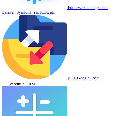
Frameworks integration:
Laravel, Symfony, Yii, RoR, etc
[EQ] Google Sheet
Vendite e CRM