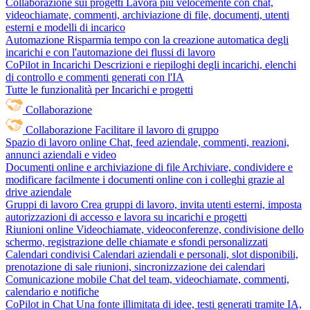
Collaborazione sui progetti
Lavora più velocemente con chat,
videochiamate, commenti, archiviazione di file, documenti, utenti
esterni e modelli di incarico
Automazione
Risparmia tempo con la creazione automatica degli
incarichi e con l'automazione dei flussi di lavoro
CoPilot in Incarichi
Descrizioni e riepiloghi degli incarichi, elenchi
di controllo e commenti generati con l'IA
Tutte le funzionalità per Incarichi e progetti
Collaborazione
Collaborazione
Facilitare il lavoro di gruppo
Spazio di lavoro online
Chat, feed aziendale, commenti, reazioni,
annunci aziendali e video
Documenti online e archiviazione di file
Archiviare, condividere e
modificare facilmente i documenti online con i colleghi grazie al
drive aziendale
Gruppi di lavoro
Crea gruppi di lavoro, invita utenti esterni, imposta
autorizzazioni di accesso e lavora su incarichi e progetti
Riunioni online
Videochiamate, videoconferenze, condivisione dello
schermo, registrazione delle chiamate e sfondi personalizzati
Calendari condivisi
Calendari aziendali e personali, slot disponibili,
prenotazione di sale riunioni, sincronizzazione dei calendari
Comunicazione mobile
Chat del team, videochiamate, commenti,
calendario e notifiche
CoPilot in Chat
Una fonte illimitata di idee, testi generati tramite IA,