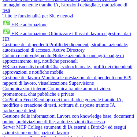
immagini generate tramite IA, istruzioni dettagliate, traduzione di
testi
Tutte le funzionalità per Siti e negozi
HR e automazione
HR e automazione
Ottimizzare i flussi di lavoro e gestire i dati
HR
Gestione dei dipendenti
Profili dei dipendenti, struttura aziendale,
autorizzazioni di accesso, Active Directory
Cultura e coinvolgimento
Notizie aziendali, sondaggi, badge di
apprezzamento, tag, notifiche personali
HR su dispositivi mobili
Chat, videochiamate, profili dei dipendenti,
approvazioni e notifiche mobile
Gestione del lavoro
Monitora le prestazioni dei dipendenti con KPI,
rapporti di lavoro, visualizzazione Supervisione
Comunicazioni interne
Comunica tramite annunci video,
promemoria, chat pubbliche e private
CoPilot in Feed
Riepilogo dei thread, idee generate tramite IA,
modifica e creazione di testi, scrittura di risposte tramite IA,
traduzione di testi
Gestione delle informazioni
Lavora con knowledge base, documenti
online, archiviazione di file, autorizzazioni di accesso
Server MCP
Collega strumenti di IA esterni a Bitrix24 ed esegui
azioni sicure nello spazio di lavoro