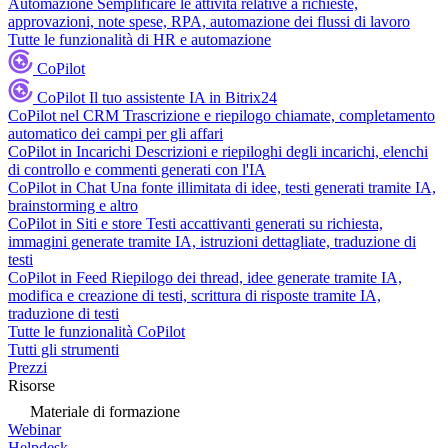
Automazione
Semplificare le attività relative a richieste,
approvazioni, note spese, RPA, automazione dei flussi di lavoro
Tutte le funzionalità di HR e automazione
CoPilot
CoPilot
Il tuo assistente IA in Bitrix24
CoPilot nel CRM
Trascrizione e riepilogo chiamate, completamento
automatico dei campi per gli affari
CoPilot in Incarichi
Descrizioni e riepiloghi degli incarichi, elenchi
di controllo e commenti generati con l'IA
CoPilot in Chat
Una fonte illimitata di idee, testi generati tramite IA,
brainstorming e altro
CoPilot in Siti e store
Testi accattivanti generati su richiesta,
immagini generate tramite IA, istruzioni dettagliate, traduzione di
testi
CoPilot in Feed
Riepilogo dei thread, idee generate tramite IA,
modifica e creazione di testi, scrittura di risposte tramite IA,
traduzione di testi
Tutte le funzionalità CoPilot
Tutti gli strumenti
Prezzi
Risorse
Materiale di formazione
Webinar
Helpdesk