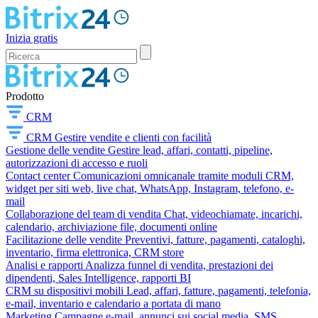
Inizia gratis
Prodotto
CRM
CRM
Gestire vendite e clienti con facilità
Gestione delle vendite
Gestire lead, affari, contatti, pipeline,
autorizzazioni di accesso e ruoli
Contact center
Comunicazioni omnicanale tramite moduli CRM,
widget per siti web, live chat, WhatsApp, Instagram, telefono, e-
mail
Collaborazione del team di vendita
Chat, videochiamate, incarichi,
calendario, archiviazione file, documenti online
Facilitazione delle vendite
Preventivi, fatture, pagamenti, cataloghi,
inventario, firma elettronica, CRM store
Analisi e rapporti
Analizza funnel di vendita, prestazioni dei
dipendenti, Sales Intelligence, rapporti BI
CRM su dispositivi mobili
Lead, affari, fatture, pagamenti, telefonia,
e-mail, inventario e calendario a portata di mano
Marketing
Campagne e-mail, annunci sui social media, SMS,