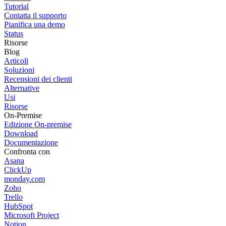
Tutorial
Contatta il supporto
Pianifica una demo
Status
Risorse
Blog
Articoli
Soluzioni
Recensioni dei clienti
Alternative
Usi
Risorse
On-Premise
Edizione On-premise
Download
Documentazione
Confronta con
Asana
ClickUp
monday.com
Zoho
Trello
HubSpot
Microsoft Project
Notion