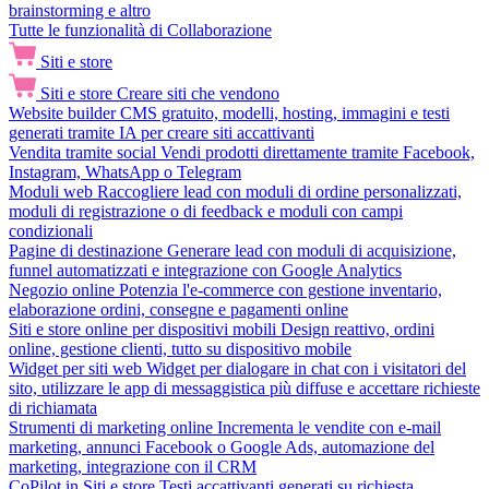
brainstorming e altro
Tutte le funzionalità di Collaborazione
Siti e store
Siti e store
Creare siti che vendono
Website builder
CMS gratuito, modelli, hosting, immagini e testi
generati tramite IA per creare siti accattivanti
Vendita tramite social
Vendi prodotti direttamente tramite Facebook,
Instagram, WhatsApp o Telegram
Moduli web
Raccogliere lead con moduli di ordine personalizzati,
moduli di registrazione o di feedback e moduli con campi
condizionali
Pagine di destinazione
Generare lead con moduli di acquisizione,
funnel automatizzati e integrazione con Google Analytics
Negozio online
Potenzia l'e-commerce con gestione inventario,
elaborazione ordini, consegne e pagamenti online
Siti e store online per dispositivi mobili
Design reattivo, ordini
online, gestione clienti, tutto su dispositivo mobile
Widget per siti web
Widget per dialogare in chat con i visitatori del
sito, utilizzare le app di messaggistica più diffuse e accettare richieste
di richiamata
Strumenti di marketing online
Incrementa le vendite con e-mail
marketing, annunci Facebook o Google Ads, automazione del
marketing, integrazione con il CRM
CoPilot in Siti e store
Testi accattivanti generati su richiesta,