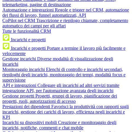
telemarketing, pagine di destinazione
Automazione e integrazioni
Regole e trigger nel CRM, automazione
dei flussi di lavoro, funnel automatizzati, API
CoPilot nel CRM
Trascrizione e riepilogo chiamate, completamento
automatico dei campi per gli affari
Tutte le funzionalità CRM
Incarichi e progetti
Incarichi e progetti
Portare a termine il lavoro più facilmente e
velocemente
Gestione incarichi
Diverse modalità di visualizzazione degli
incarichi
Monitoraggio incarichi
Elenchi di controllo e incarichi secondari,
riepiloghi degli incarichi, monitoraggio dei tempi, modalità focus e
supervisione
API e integrazioni
Collegare gli incarichi ad altri servizi tramite
integrazione API, per l'automazione avanzata degli incarichi
Gestione progetti
Progetti, gruppi di lavoro, pianificazione dei
progetti, ruoli, autorizzazioni di accesso
Prestazioni dei dipendenti
Favorisci la produttività con rapporti sugli
incarichi, gestione dei carichi di lavoro, efficienza negli incarichi e
KPI
Incarichi su dispositivi mobili
Creazione e monitoraggio degli
incarichi, notifiche, commenti e chat mobile