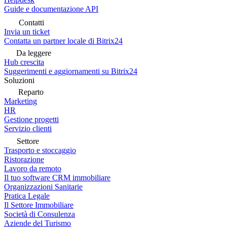
Guide e documentazione API
Contatti
Invia un ticket
Contatta un partner locale di Bitrix24
Da leggere
Hub crescita
Suggerimenti e aggiornamenti su Bitrix24
Soluzioni
Reparto
Marketing
HR
Gestione progetti
Servizio clienti
Settore
Trasporto e stoccaggio
Ristorazione
Lavoro da remoto
Il tuo software CRM immobiliare
Organizzazioni Sanitarie
Pratica Legale
Il Settore Immobiliare
Società di Consulenza
Aziende del Turismo