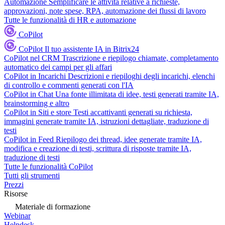
Automazione
Semplificare le attività relative a richieste,
approvazioni, note spese, RPA, automazione dei flussi di lavoro
Tutte le funzionalità di HR e automazione
CoPilot
CoPilot
Il tuo assistente IA in Bitrix24
CoPilot nel CRM
Trascrizione e riepilogo chiamate, completamento
automatico dei campi per gli affari
CoPilot in Incarichi
Descrizioni e riepiloghi degli incarichi, elenchi
di controllo e commenti generati con l'IA
CoPilot in Chat
Una fonte illimitata di idee, testi generati tramite IA,
brainstorming e altro
CoPilot in Siti e store
Testi accattivanti generati su richiesta,
immagini generate tramite IA, istruzioni dettagliate, traduzione di
testi
CoPilot in Feed
Riepilogo dei thread, idee generate tramite IA,
modifica e creazione di testi, scrittura di risposte tramite IA,
traduzione di testi
Tutte le funzionalità CoPilot
Tutti gli strumenti
Prezzi
Risorse
Materiale di formazione
Webinar
Helpdesk