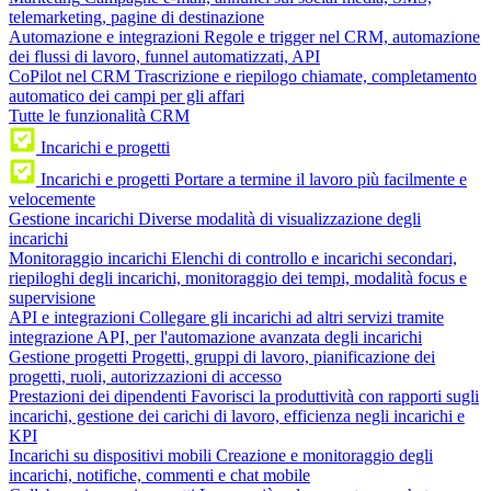
telemarketing, pagine di destinazione
Automazione e integrazioni
Regole e trigger nel CRM, automazione
dei flussi di lavoro, funnel automatizzati, API
CoPilot nel CRM
Trascrizione e riepilogo chiamate, completamento
automatico dei campi per gli affari
Tutte le funzionalità CRM
Incarichi e progetti
Incarichi e progetti
Portare a termine il lavoro più facilmente e
velocemente
Gestione incarichi
Diverse modalità di visualizzazione degli
incarichi
Monitoraggio incarichi
Elenchi di controllo e incarichi secondari,
riepiloghi degli incarichi, monitoraggio dei tempi, modalità focus e
supervisione
API e integrazioni
Collegare gli incarichi ad altri servizi tramite
integrazione API, per l'automazione avanzata degli incarichi
Gestione progetti
Progetti, gruppi di lavoro, pianificazione dei
progetti, ruoli, autorizzazioni di accesso
Prestazioni dei dipendenti
Favorisci la produttività con rapporti sugli
incarichi, gestione dei carichi di lavoro, efficienza negli incarichi e
KPI
Incarichi su dispositivi mobili
Creazione e monitoraggio degli
incarichi, notifiche, commenti e chat mobile