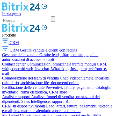
Inizia gratis
Prodotto
CRM
CRM
Gestire vendite e clienti con facilità
Gestione delle vendite
Gestire lead, affari, contatti, pipeline,
autorizzazioni di accesso e ruoli
Contact center
Comunicazioni omnicanale tramite moduli CRM,
widget per siti web, live chat, WhatsApp, Instagram, telefono, e-
mail
Collaborazione del team di vendita
Chat, videochiamate, incarichi,
calendario, archiviazione file, documenti online
Facilitazione delle vendite
Preventivi, fatture, pagamenti, cataloghi,
inventario, firma elettronica, CRM store
Analisi e rapporti
Analizza funnel di vendita, prestazioni dei
dipendenti, Sales Intelligence, rapporti BI
CRM su dispositivi mobili
Lead, affari, fatture, pagamenti, telefonia,
e-mail, inventario e calendario a portata di mano
Marketing
Campagne e-mail, annunci sui social media, SMS,