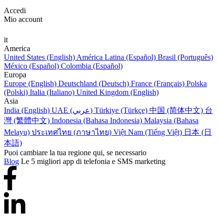
Accedi
Mio account
it
America
United States (English)
América Latina (Español)
Brasil (Português)
México (Español)
Colombia (Español)
Europa
Europe (English)
Deutschland (Deutsch)
France (Français)
Polska
(Polski)
Italia (Italiano)
United Kingdom (English)
Asia
India (English)
UAE (عربي)
Türkiye (Türkçe)
中国 (简体中文)
台
灣 (繁體中文)
Indonesia (Bahasa Indonesia)
Malaysia (Bahasa
Melayu)
ประเทศไทย (ภาษาไทย)
Việt Nam (Tiếng Việt)
日本 (日
本語)
Puoi cambiare la tua regione qui, se necessario
Blog
Le 5 migliori app di telefonia e SMS marketing