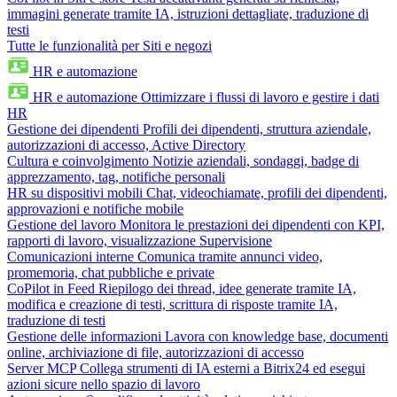
immagini generate tramite IA, istruzioni dettagliate, traduzione di
testi
Tutte le funzionalità per Siti e negozi
HR e automazione
HR e automazione
Ottimizzare i flussi di lavoro e gestire i dati
HR
Gestione dei dipendenti
Profili dei dipendenti, struttura aziendale,
autorizzazioni di accesso, Active Directory
Cultura e coinvolgimento
Notizie aziendali, sondaggi, badge di
apprezzamento, tag, notifiche personali
HR su dispositivi mobili
Chat, videochiamate, profili dei dipendenti,
approvazioni e notifiche mobile
Gestione del lavoro
Monitora le prestazioni dei dipendenti con KPI,
rapporti di lavoro, visualizzazione Supervisione
Comunicazioni interne
Comunica tramite annunci video,
promemoria, chat pubbliche e private
CoPilot in Feed
Riepilogo dei thread, idee generate tramite IA,
modifica e creazione di testi, scrittura di risposte tramite IA,
traduzione di testi
Gestione delle informazioni
Lavora con knowledge base, documenti
online, archiviazione di file, autorizzazioni di accesso
Server MCP
Collega strumenti di IA esterni a Bitrix24 ed esegui
azioni sicure nello spazio di lavoro