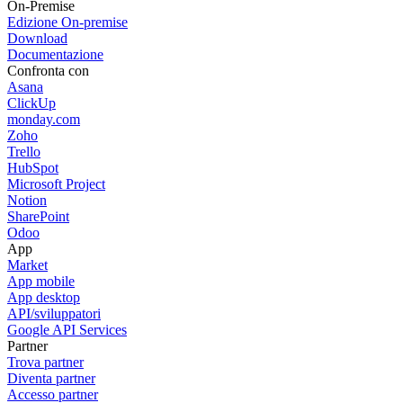
On-Premise
Edizione On-premise
Download
Documentazione
Confronta con
Asana
ClickUp
monday.com
Zoho
Trello
HubSpot
Microsoft Project
Notion
SharePoint
Odoo
App
Market
App mobile
App desktop
API/sviluppatori
Google API Services
Partner
Trova partner
Diventa partner
Accesso partner