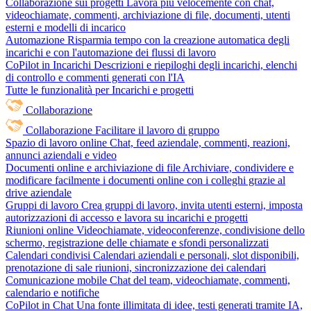
Collaborazione sui progetti
Lavora più velocemente con chat,
videochiamate, commenti, archiviazione di file, documenti, utenti
esterni e modelli di incarico
Automazione
Risparmia tempo con la creazione automatica degli
incarichi e con l'automazione dei flussi di lavoro
CoPilot in Incarichi
Descrizioni e riepiloghi degli incarichi, elenchi
di controllo e commenti generati con l'IA
Tutte le funzionalità per Incarichi e progetti
Collaborazione
Collaborazione
Facilitare il lavoro di gruppo
Spazio di lavoro online
Chat, feed aziendale, commenti, reazioni,
annunci aziendali e video
Documenti online e archiviazione di file
Archiviare, condividere e
modificare facilmente i documenti online con i colleghi grazie al
drive aziendale
Gruppi di lavoro
Crea gruppi di lavoro, invita utenti esterni, imposta
autorizzazioni di accesso e lavora su incarichi e progetti
Riunioni online
Videochiamate, videoconferenze, condivisione dello
schermo, registrazione delle chiamate e sfondi personalizzati
Calendari condivisi
Calendari aziendali e personali, slot disponibili,
prenotazione di sale riunioni, sincronizzazione dei calendari
Comunicazione mobile
Chat del team, videochiamate, commenti,
calendario e notifiche
CoPilot in Chat
Una fonte illimitata di idee, testi generati tramite IA,