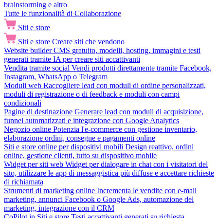
brainstorming e altro
Tutte le funzionalità di Collaborazione
Siti e store
Siti e store
Creare siti che vendono
Website builder
CMS gratuito, modelli, hosting, immagini e testi
generati tramite IA per creare siti accattivanti
Vendita tramite social
Vendi prodotti direttamente tramite Facebook,
Instagram, WhatsApp o Telegram
Moduli web
Raccogliere lead con moduli di ordine personalizzati,
moduli di registrazione o di feedback e moduli con campi
condizionali
Pagine di destinazione
Generare lead con moduli di acquisizione,
funnel automatizzati e integrazione con Google Analytics
Negozio online
Potenzia l'e-commerce con gestione inventario,
elaborazione ordini, consegne e pagamenti online
Siti e store online per dispositivi mobili
Design reattivo, ordini
online, gestione clienti, tutto su dispositivo mobile
Widget per siti web
Widget per dialogare in chat con i visitatori del
sito, utilizzare le app di messaggistica più diffuse e accettare richieste
di richiamata
Strumenti di marketing online
Incrementa le vendite con e-mail
marketing, annunci Facebook o Google Ads, automazione del
marketing, integrazione con il CRM
CoPilot in Siti e store
Testi accattivanti generati su richiesta,