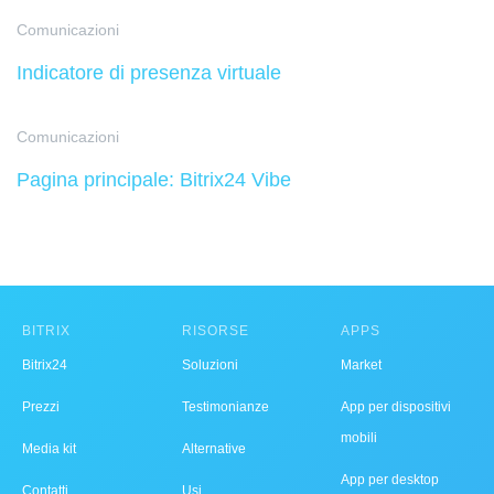
Comunicazioni
Indicatore di presenza virtuale
Comunicazioni
Pagina principale: Bitrix24 Vibe
BITRIX
RISORSE
APPS
Bitrix24
Soluzioni
Market
Prezzi
Testimonianze
App per dispositivi
mobili
Media kit
Alternative
App per desktop
Contatti
Usi