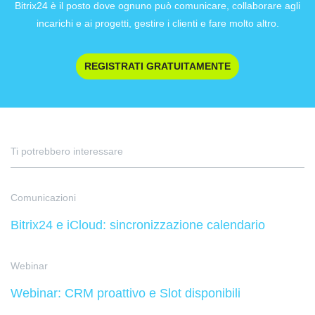
Bitrix24 è il posto dove ognuno può comunicare, collaborare agli
incarichi e ai progetti, gestire i clienti e fare molto altro.
REGISTRATI GRATUITAMENTE
Ti potrebbero interessare
Comunicazioni
Bitrix24 e iCloud: sincronizzazione calendario
Webinar
Webinar: CRM proattivo e Slot disponibili