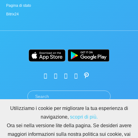
Pagina di stato
Bitrix24
Utilizziamo i cookie per migliorare la tua esperienza di
TERMINI
PRIVACY
GDPR
SICUREZZA
ABUSO
navigazione,
scopri di più.
REGOLE PER I SITI DI BITRIX24
Ora sei nella versione lite della pagina. Se desideri avere
Copyright © 2026 Bitrix24
maggiori informazioni sulla nostra politica sui cookie, vai