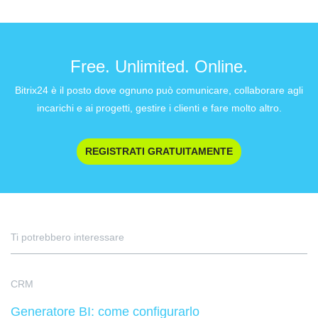
Free. Unlimited. Online.
Bitrix24 è il posto dove ognuno può comunicare, collaborare agli
incarichi e ai progetti, gestire i clienti e fare molto altro.
REGISTRATI GRATUITAMENTE
Ti potrebbero interessare
CRM
Generatore BI: come configurarlo