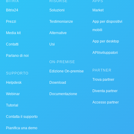
BITRIX
RISORSE
APPS
Bitrix24
Soluzioni
Market
Prezzi
Testimonianze
App per dispositivi
mobili
Media kit
Alternative
App per desktop
Contatti
Usi
API/sviluppatori
Parlano di noi
ON-PREMISE
PARTNER
Edizione On-premise
SUPPORTO
Trova partner
Helpdesk
Download
Diventa partner
Webinar
Documentazione
Accesso partner
Tutorial
Contatta il supporto
Pianifica una demo