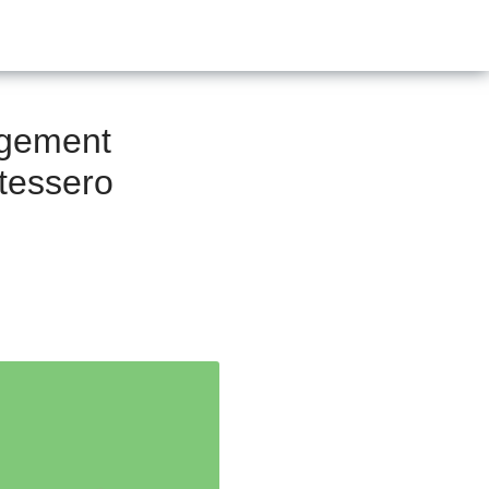
agement
stessero