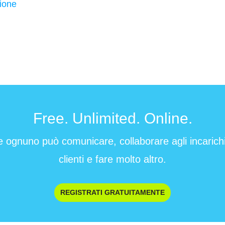
ione
Free. Unlimited. Online.
e ognuno può comunicare, collaborare agli incarichi 
clienti e fare molto altro.
REGISTRATI GRATUITAMENTE