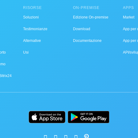
RISORSE
ON-PREMISE
APPS
Soluzioni
Edizione On-premise
Market
Testimonianze
Download
App per d
Alternative
Documentazione
App per 
orto
Usi
API/svilu
demo
Bitrix24