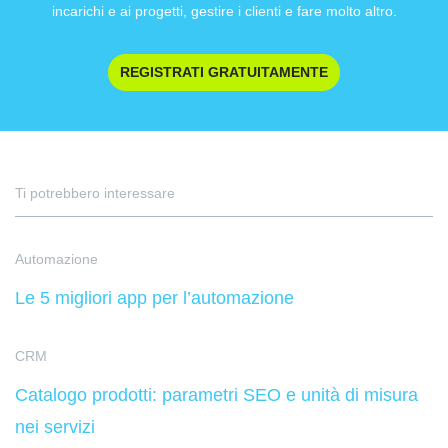
incarichi e ai progetti, gestire i clienti e fare molto altro.
REGISTRATI GRATUITAMENTE
Ti potrebbero interessare
Automazione
Le 5 migliori app per l’automazione
CRM
Catalogo prodotti: parametri SEO e unità di misura
nei servizi