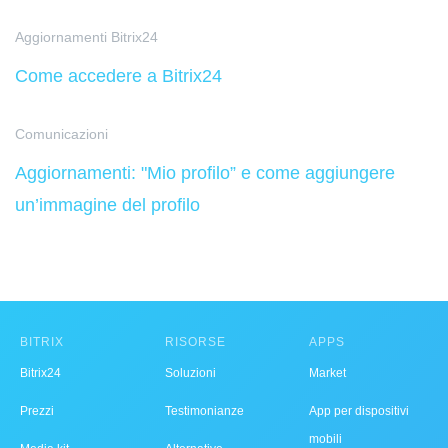
Aggiornamenti Bitrix24
Come accedere a Bitrix24
Comunicazioni
Aggiornamenti: "Mio profilo” e come aggiungere
un’immagine del profilo
BITRIX
RISORSE
APPS
Bitrix24
Soluzioni
Market
Prezzi
Testimonianze
App per dispositivi
mobili