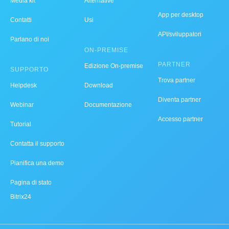
Media kit
Alternative
App per desktop
Contatti
Usi
API/sviluppatori
Parlano di noi
ON-PREMISE
PARTNER
Edizione On-premise
SUPPORTO
Trova partner
Helpdesk
Download
Diventa partner
Webinar
Documentazione
Accesso partner
Tutorial
Contatta il supporto
Pianifica una demo
Pagina di stato
Bitrix24