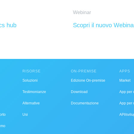
Webinar
ics hub
Scopri il nuovo Webina
RISORSE
ON-PREMISE
APPS
Soluzioni
Edizione On-premise
Market
Testimonianze
Download
App per d
Alternative
Documentazione
App per 
orto
Usi
API/svilu
demo