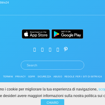
Bitrix24
TERMINI
PRIVACY
GDPR
SICUREZZA
ABUSO
REGOLE PER I SITI DI BITRIX24
Copyright © 2026 Bitrix24
amo i cookie per migliorare la tua esperienza di navigazione,
scop
Se desideri avere maggiori informazioni sulla nostra politica sui 
CHIARO