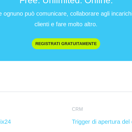
Free. Unlimited. Online.
e ognuno può comunicare, collaborare agli incarichi 
clienti e fare molto altro.
REGISTRATI GRATUITAMENTE
CRM
rix24
Trigger di apertura de