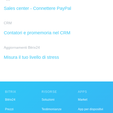
Sales center - Connettere PayPal
CRM
Contatori e promemoria nel CRM
Aggiornamenti Bitrix24
Misura il tuo livello di stress
BITRIX
RISORSE
APPS
Bitrix24
Soluzioni
Market
Prezzi
Testimonianze
App per dispositivi