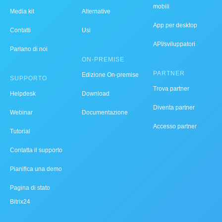
mobili
Media kit
Alternative
App per desktop
Contatti
Usi
API/sviluppatori
Parlano di noi
ON-PREMISE
PARTNER
Edizione On-premise
SUPPORTO
Trova partner
Helpdesk
Download
Diventa partner
Webinar
Documentazione
Accesso partner
Tutorial
Contatta il supporto
Pianifica una demo
Pagina di stato
Bitrix24