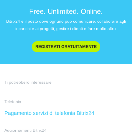
Free. Unlimited. Online.
Bitrix24 è il posto dove ognuno può comunicare, collaborare agli
incarichi e ai progetti, gestire i clienti e fare molto altro.
REGISTRATI GRATUITAMENTE
Ti potrebbero interessare
Telefonia
Pagamento servizi di telefonia Bitrix24
Aggiornamenti Bitrix24