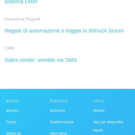
sistema CRM
Incarichi e Progetti
Regole di automazione e trigger in Bitrix24 Scrum
CRM
Sales center: vendite via SMS
BITRIX
RISORSE
APPS
Bitrix24
Soluzioni
Market
Prezzi
Testimonianze
App per dispositivi
mobili
Media kit
Alternative