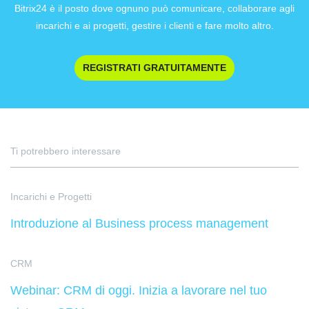
Bitrix24 è il posto dove ognuno può comunicare, collaborare agli
incarichi e ai progetti, gestire i clienti e fare molto altro.
REGISTRATI GRATUITAMENTE
Ti potrebbero interessare
Incarichi e Progetti
Introduzione al Business process management
CRM
Webinar: CRM di oggi. Inizia a lavorare nel tuo