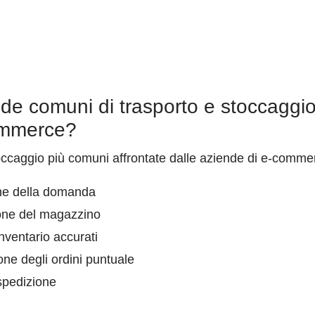
ide comuni di trasporto e stoccaggio
ommerce?
stoccaggio più comuni affrontate dalle aziende di e-comm
one della domanda
ione del magazzino
inventario accurati
one degli ordini puntuale
spedizione