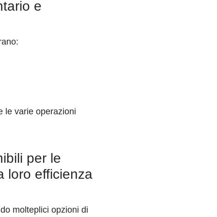
ntario e
?
trano:
e le varie operazioni
bili per le
 loro efficienza
do molteplici opzioni di