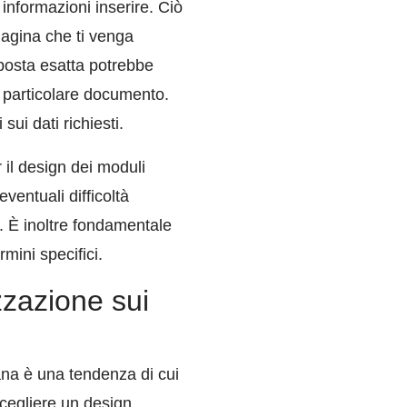
 informazioni inserire. Ciò
magina che ti venga
posta esatta potrebbe
n particolare documento.
ui dati richiesti.
r il design dei moduli
ventuali difficoltà
i. È inoltre fondamentale
mini specifici.
zzazione sui
ana è una tendenza di cui
Scegliere un design