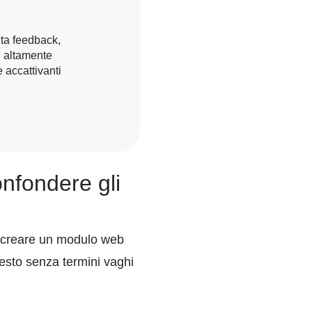
lta feedback,
e altamente
e accattivanti
onfondere gli
i creare un modulo web
hiesto senza termini vaghi