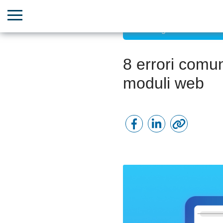
Marketing basato sui dati
8 errori comun
moduli web