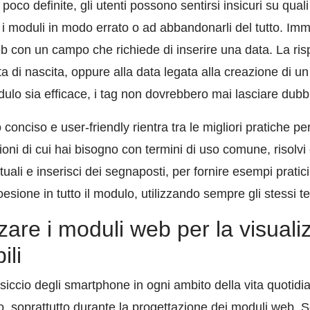
oco definite, gli utenti possono sentirsi insicuri su quali
 i moduli in modo errato o ad abbandonarli del tutto. Im
 con un campo che richiede di inserire una data. La ris
ta di nascita, oppure alla data legata alla creazione di u
ulo sia efficace, i tag non dovrebbero mai lasciare dubbi s
 conciso e user-friendly rientra tra le migliori pratiche pe
oni di cui hai bisogno con termini di uso comune, risolvi e
uali e inserisci dei segnaposti, per fornire esempi pratic
ione in tutto il modulo, utilizzando sempre gli stessi ter
zare i moduli web per la visuali
ili
siccio degli smartphone in ogni ambito della vita quotidi
, soprattutto durante la progettazione dei moduli web. 