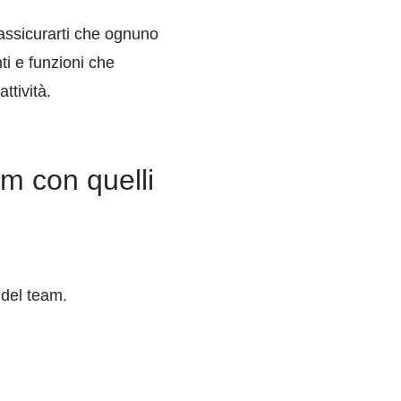
 assicurarti che ognuno
ti e funzioni che
ttività.
am con quelli
i del team.