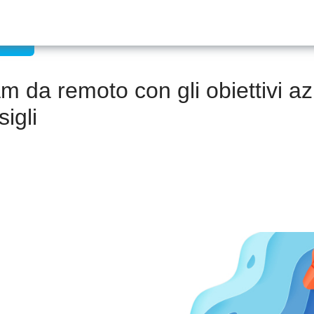
emoto
am da remoto con gli obiettivi az
igli