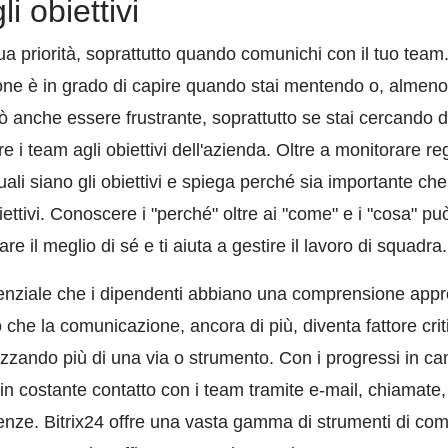
i obiettivi
ua priorità, soprattutto quando comunichi con il tuo team.
one è in grado di capire quando stai mentendo o, almeno,
 anche essere frustrante, soprattutto se stai cercando d
re i team agli obiettivi dell'azienda. Oltre a monitorare re
uali siano gli obiettivi e spiega perché sia importante che
ettivi. Conoscere i "perché" oltre ai "come" e i "cosa" pu
re il meglio di sé e ti aiuta a gestire il lavoro di squadra.
senziale che i dipendenti abbiano una comprensione appro
 che la comunicazione, ancora di più, diventa fattore cr
lizzando più di una via o strumento. Con i progressi in c
 in costante contatto con i team tramite e-mail, chiamate
enze. Bitrix24 offre una vasta gamma di strumenti di co