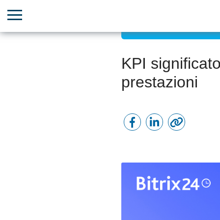
Crescita di team e risors
KPI significa
prestazioni