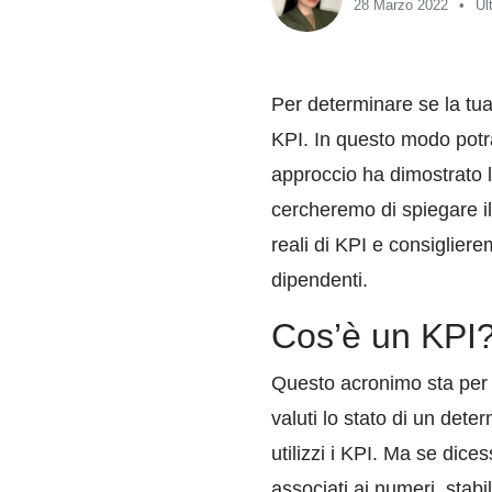
28 Marzo 2022
Ul
Per determinare se la tua
KPI. In questo modo potra
approccio ha dimostrato l
cercheremo di spiegare il
reali di KPI e consigliere
dipendenti.
Cos’è un KPI
Questo acronimo sta per K
valuti lo stato di un det
utilizzi i KPI. Ma se dic
associati ai numeri, stabi