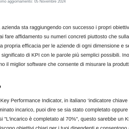
timo aggiornamento: 05 Novembre 2024
 azienda sta raggiungendo con successo i propri obiettivi,
i fare affidamento su numeri concreti piuttosto che sulla 
a propria efficacia per le aziende di ogni dimensione e se
 significato di KPI con le parole più semplici possibili. 
mo il miglior software che consente di misurare la produtti
?
ey Performance Indicator, in italiano ‘indicatore chiave
erminato incarico, puoi dire se sia stato completato oppur
essi "L'incarico è completato al 70%", questo sarebbe un 
liscono obiettivi chiari per i tuoi dipendenti e consenton