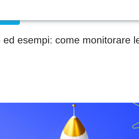
e umane
to ed esempi: come monitorare l