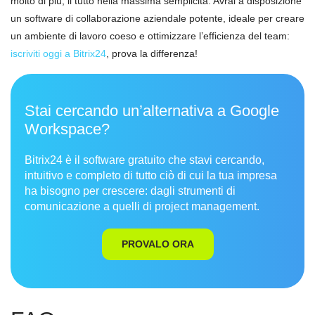
molto di più, il tutto nella massima semplicità. Avrai a disposizione
un software di collaborazione aziendale potente, ideale per creare
un ambiente di lavoro coeso e ottimizzare l’efficienza del team:
iscriviti oggi a Bitrix24
, prova la differenza!
Stai cercando un’alternativa a Google
Workspace?
Bitrix24 è il software gratuito che stavi cercando,
intuitivo e completo di tutto ciò di cui la tua impresa
ha bisogno per crescere: dagli strumenti di
comunicazione a quelli di project management.
PROVALO ORA