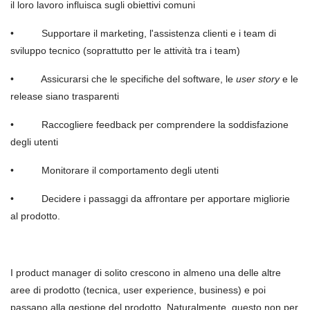
il loro lavoro influisca sugli obiettivi comuni
•
Supportare il marketing, l'assistenza clienti e i team di
sviluppo tecnico (soprattutto per le attivit
à
tra i team)
•
Assicurarsi che le specifiche del software, le
user story
e le
release siano trasparenti
•
Raccogliere feedback per comprendere la soddisfazione
degli utenti
•
Monito
rare il comportamento degli utenti
•
Decid
ere i passaggi da affrontare per apportare migliorie
al prodotto.
I product manager di solito crescono in almeno una delle altre
aree di prodotto (tecnica, user experience, business) e poi
passano alla gestione del prodotto. Naturalmente, questo non per