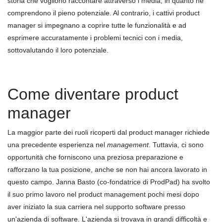
storia che vogliono raccontare attraverso
i media
, in quanto ne
comprendono il pieno potenziale. Al contrario, i cattivi product
manager si impegnano a coprire tutte le funzionalit
à
e ad
esprimere accuratamente i problemi tecnici con i media,
sottovalutando il loro potenziale.
Come diventare product
m
anager
La maggior parte dei ruoli ricoperti dal product manager richiede
una precedente esperienza nel
management
. Tuttavia, ci sono
opportunit
à
che forniscono una preziosa preparazione e
rafforzano la tua posizione, anche se non hai ancora lavorato in
questo campo. Janna Basto (co-fondatrice di ProdPad) ha svolto
il suo primo lavoro nel product management pochi mesi dopo
aver iniziato la sua carriera nel supporto software presso
un'azienda di software. L'azienda si trovava in grandi difficoltà e