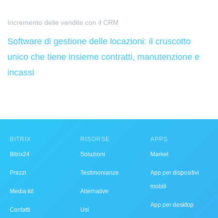
Incremento delle vendite con il CRM
Software di gestione delle locazioni: il cruscotto
unico che tiene insieme contratti, manutenzione e
incassi
BITRIX
RISORSE
APPS
Bitrix24
Soluzioni
Market
Prezzi
Testimonianze
App per dispositivi
mobili
Media kit
Alternative
App per desktop
Contatti
Usi