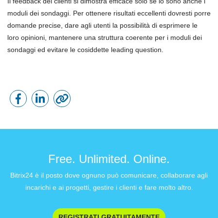
Il feedback dei clienti si dimostra efficace solo se lo sono anche i
moduli dei sondaggi. Per ottenere risultati eccellenti dovresti porre
domande precise, dare agli utenti la possibilità di esprimere le
loro opinioni, mantenere una struttura coerente per i moduli dei
sondaggi ed evitare le cosiddette leading question.
Free. Unlimited. Online.
Bitrix24 è il posto dove ognuno può comunicare, collaborare agli
incarichi e ai progetti, gestire i clienti e fare molto altro.
REGISTRATI GRATUITAMENTE