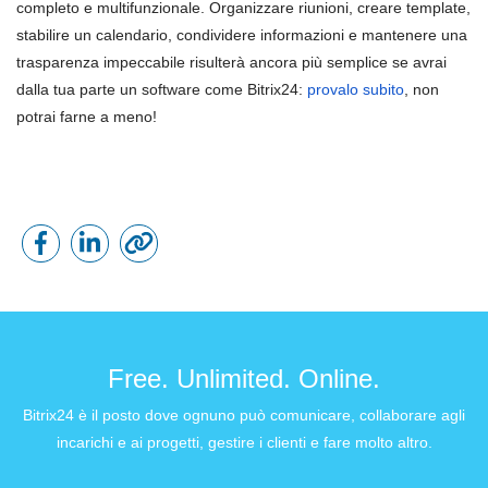
completo e multifunzionale. Organizzare riunioni, creare template,
stabilire un calendario, condividere informazioni e mantenere una
trasparenza impeccabile risulterà ancora più semplice se avrai
dalla tua parte un software come Bitrix24:
provalo subito
, non
potrai farne a meno!
Free. Unlimited. Online.
Bitrix24 è il posto dove ognuno può comunicare, collaborare agli
incarichi e ai progetti, gestire i clienti e fare molto altro.