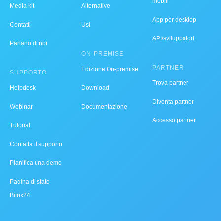
mobili
Media kit
Alternative
App per desktop
Contatti
Usi
API/sviluppatori
Parlano di noi
ON-PREMISE
PARTNER
Edizione On-premise
SUPPORTO
Trova partner
Helpdesk
Download
Diventa partner
Webinar
Documentazione
Accesso partner
Tutorial
Contatta il supporto
Pianifica una demo
Pagina di stato
Bitrix24