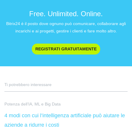
Free. Unlimited. Online.
Bitrix24 è il posto dove ognuno può comunicare, collaborare agli
incarichi e ai progetti, gestire i clienti e fare molto altro.
REGISTRATI GRATUITAMENTE
Ti potrebbero interessare
Potenza dell’IA, ML e Big Data
4 modi con cui l’intelligenza artificiale può aiutare le
aziende a ridurre i costi