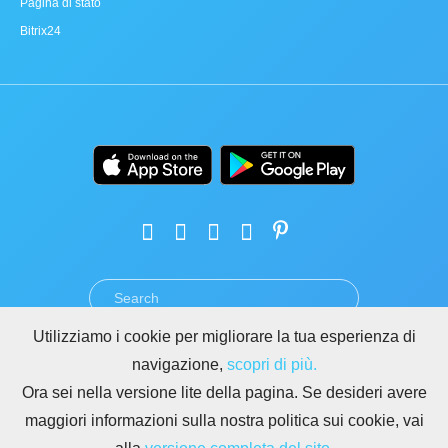
Pagina di stato
Bitrix24
Utilizziamo i cookie per migliorare la tua esperienza di
TERMINI
PRIVACY
GDPR
SICUREZZA
ABUSO
navigazione,
scopri di più.
REGOLE PER I SITI DI BITRIX24
Ora sei nella versione lite della pagina. Se desideri avere
Copyright © 2026 Bitrix24
maggiori informazioni sulla nostra politica sui cookie, vai