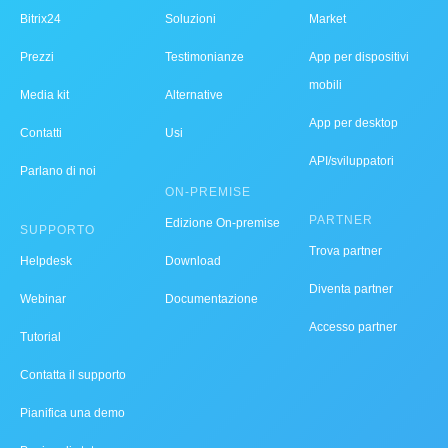
Bitrix24
Soluzioni
Market
Prezzi
Testimonianze
App per dispositivi
mobili
Media kit
Alternative
App per desktop
Contatti
Usi
API/sviluppatori
Parlano di noi
ON-PREMISE
PARTNER
Edizione On-premise
SUPPORTO
Trova partner
Helpdesk
Download
Diventa partner
Webinar
Documentazione
Accesso partner
Tutorial
Contatta il supporto
Pianifica una demo