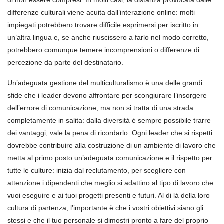
di non essere compresi. In molti casi, la distanza provocata dalle
differenze culturali viene acuita dall’interazione online: molti
impiegati potrebbero trovare difficile esprimersi per iscritto in
un’altra lingua e, se anche riuscissero a farlo nel modo corretto,
potrebbero comunque temere incomprensioni o differenze di
percezione da parte del destinatario.
Un’adeguata gestione del multiculturalismo è una delle grandi
sfide che i leader devono affrontare per scongiurare l’insorgere
dell’errore di comunicazione, ma non si tratta di una strada
completamente in salita: dalla diversità è sempre possibile trarre
dei vantaggi, vale la pena di ricordarlo. Ogni leader che si rispetti
dovrebbe contribuire alla costruzione di un ambiente di lavoro che
metta al primo posto un’adeguata comunicazione e il rispetto per
tutte le culture: inizia dal reclutamento, per scegliere con
attenzione i dipendenti che meglio si adattino al tipo di lavoro che
vuoi eseguire e ai tuoi progetti presenti e futuri. Al di là della loro
cultura di partenza, l’importante è che i vostri obiettivi siano gli
stessi e che il tuo personale si dimostri pronto a fare del proprio