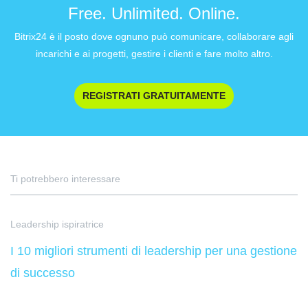
Free. Unlimited. Online.
Bitrix24 è il posto dove ognuno può comunicare, collaborare agli
incarichi e ai progetti, gestire i clienti e fare molto altro.
REGISTRATI GRATUITAMENTE
Ti potrebbero interessare
Leadership ispiratrice
I 10 migliori strumenti di leadership per una gestione
di successo