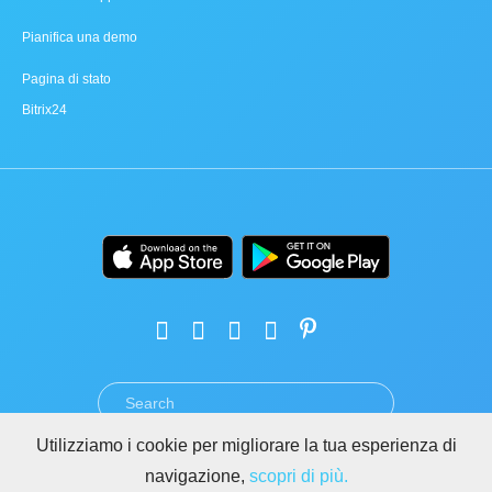
Pianifica una demo
Pagina di stato
Bitrix24
Utilizziamo i cookie per migliorare la tua esperienza di
TERMINI
PRIVACY
GDPR
SICUREZZA
ABUSO
navigazione,
scopri di più.
REGOLE PER I SITI DI BITRIX24