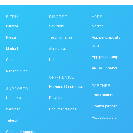
BITRIX
RISORSE
APPS
Bitrix24
Soluzioni
Market
Prezzi
Testimonianze
App per dispositivi
mobili
Media kit
Alternative
App per desktop
Contatti
Usi
API/sviluppatori
Parlano di noi
ON-PREMISE
PARTNER
Edizione On-premise
SUPPORTO
Trova partner
Helpdesk
Download
Diventa partner
Webinar
Documentazione
Accesso partner
Tutorial
Contatta il supporto