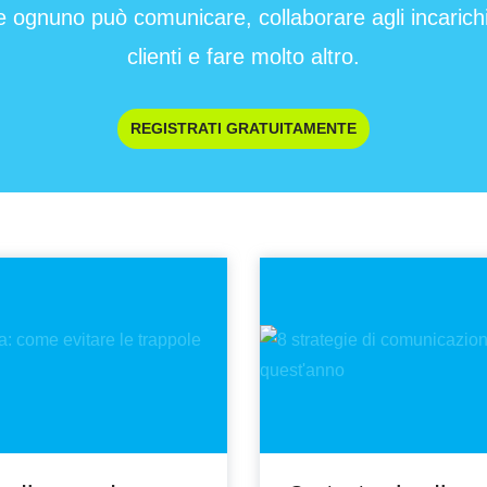
e ognuno può comunicare, collaborare agli incarichi 
clienti e fare molto altro.
REGISTRATI GRATUITAMENTE