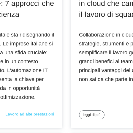
e: 7 approcci che
in cloud che ca
icienza
il lavoro di squa
tale sta ridisegnando il
Collaborazione in cloud
Le imprese italiane si
strategie, strumenti e 
 a una sfida cruciale:
semplificare il lavoro g
e in un contesto
grandi benefici ai team
ato. L'automazione IT
principali vantaggi de
senta la chiave per
non sai da che parte i
da in opportunità
 ottimizzazione.
Lavoro ad alte prestazioni
leggi di più