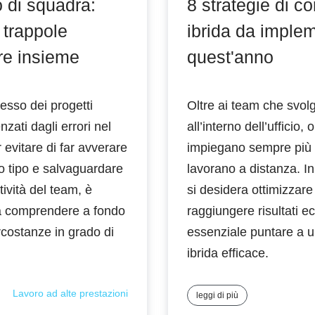
o di squadra:
8 strategie di 
 trappole
ibrida da imple
re insieme
quest'anno
cesso dei progetti
Oltre ai team che svolg
zati dagli errori nel
all’interno dell’ufficio,
 evitare di far avverare
impiegano sempre più 
o tipo e salvaguardare
lavorano a distanza. I
ttività del team, è
si desidera ottimizzare
a comprendere a fondo
raggiungere risultati ec
ircostanze in grado di
essenziale puntare a 
ibrida efficace.
Lavoro ad alte prestazioni
leggi di più