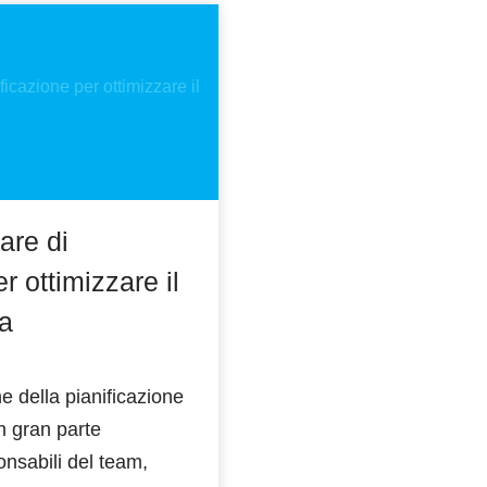
ware di
r ottimizzare il
ra
e della pianificazione
n gran parte
nsabili del team,