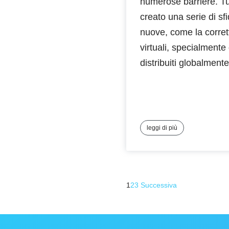
numerose barriere. Tu
creato una serie di s
nuove, come la corret
virtuali, specialment
distribuiti globalmente
leggi di più
1
2
3
Successiva