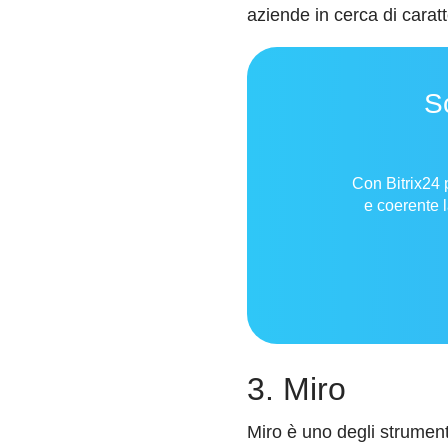
aziende in cerca di carat
S
Con Bitrix24 
e coerente l
3. Miro
Miro è uno degli strumenti