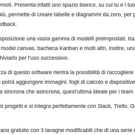
moti. Presenta infatti uno spazio bianco, su cui tu e i tu
 più, permette di creare tabelle e diagrammi da zero, per p
eedback.
isposizione una vasta gamma di modelli preimpostati, tra
model canvas, bacheca Kanban e molti altri. Inoltre, una
hiviarlo per l’uso successivo.
rza di questo software rientra la possibilità di raccogliere 
 potrà aggiungere immagini, fogli di calcolo e diapositiv
ia sincrona che asincrona, quest’ultima ideale per i team 
dei progetti e si integra perfettamente con Slack, Trello, 
iano gratuito con 3 lavagne modificabili che di una serie