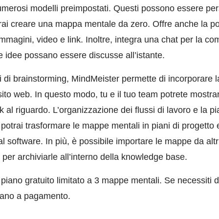
 numerosi modelli preimpostati. Questi possono essere pe
ai creare una mappa mentale da zero. Offre anche la poss
mmagini, video e link. Inoltre, integra una chat per la c
le idee possano essere discusse all’istante.
nti di brainstorming, MindMeister permette di incorporar
sito web. In questo modo, tu e il tuo team potrete mostrar
 al riguardo. L’organizzazione dei flussi di lavoro e la pi
, potrai trasformare le mappe mentali in piani di progetto
 software. In più, è possibile importare le mappe da altri
per archiviarle all’interno della knowledge base.
iano gratuito limitato a 3 mappe mentali. Se necessiti di
piano a pagamento.