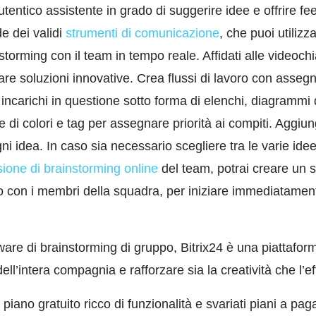
tentico assistente in grado di suggerire idee e offrire fe
de dei validi
strumenti di comunicazione
, che puoi utiliz
storming con il team in tempo reale. Affidati alle videoch
re soluzioni innovative. Crea flussi di lavoro con assegn
 incarichi in questione sotto forma di elenchi, diagrammi
 di colori e tag per assegnare priorità ai compiti. Aggiun
gni idea. In caso sia necessario scegliere tra le varie id
ione di brainstorming online
del team, potrai creare un s
o con i membri della squadra, per iniziare immediatament
are di brainstorming di gruppo, Bitrix24 è una piattafor
dell’intera compagnia e rafforzare sia la creatività che l’e
iano gratuito ricco di funzionalità e svariati piani a pag