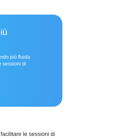
iù
ndo più fluida
e sessioni di
acilitare le sessioni di