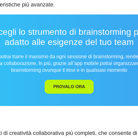
teristiche più avanzate.
cegli lo strumento di brainstorming p
adatto alle esigenze del tuo team
potrai trarre il massimo da ogni sessione di brainstorming, rende
a collaborazione. In più, grazie all’app mobile potrai organizzar
brainstorming ovunque ti trovi e in qualsiasi momento
PROVALO ORA
 di creatività collaborativa più completi, che consente di f