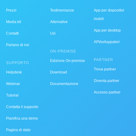
Prezzi
Testimonianze
App per dispositivi
mobili
Media kit
Alternative
App per desktop
Contatti
Usi
API/sviluppatori
Parlano di noi
ON-PREMISE
PARTNER
Edizione On-premise
SUPPORTO
Trova partner
Helpdesk
Download
Diventa partner
Webinar
Documentazione
Accesso partner
Tutorial
Contatta il supporto
Pianifica una demo
Pagina di stato