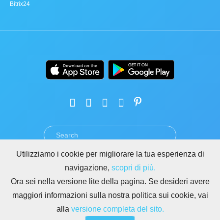
Bitrix24
Utilizziamo i cookie per migliorare la tua esperienza di
TERMINI
PRIVACY
GDPR
SICUREZZA
ABUSO
navigazione,
scopri di più.
REGOLE PER I SITI DI BITRIX24
Ora sei nella versione lite della pagina. Se desideri avere
Copyright © 2026 Bitrix24
maggiori informazioni sulla nostra politica sui cookie, vai
alla
versione completa del sito.