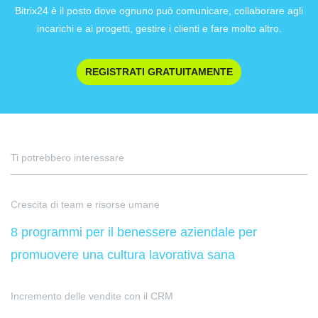
Bitrix24 è il posto dove ognuno può comunicare, collaborare agli
incarichi e ai progetti, gestire i clienti e fare molto altro.
REGISTRATI GRATUITAMENTE
Ti potrebbero interessare
Crescita di team e risorse umane
8 programmi per il benessere aziendale per
promuovere una cultura lavorativa sana
Incremento delle vendite con il CRM