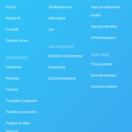
Prezzi
Testimonianze
App per dispositivi
mobili
Media kit
Alternative
App per desktop
Contatti
Usi
API/sviluppatori
Parlano di noi
ON-PREMISE
PARTNER
Edizione On-premise
SUPPORTO
Trova partner
Helpdesk
Download
Diventa partner
Webinar
Documentazione
Accesso partner
Tutorial
Contatta il supporto
Pianifica una demo
Pagina di stato
Bitrix24