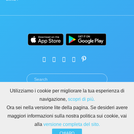
Utilizziamo i cookie per migliorare la tua esperienza di
TERMINI
PRIVACY
GDPR
SICUREZZA
ABUSO
navigazione,
scopri di più.
REGOLE PER I SITI DI BITRIX24
Ora sei nella versione lite della pagina. Se desideri avere
Copyright © 2026 Bitrix24
maggiori informazioni sulla nostra politica sui cookie, vai
alla
versione completa del sito.
CHIARO