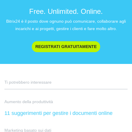
Free. Unlimited. Online.
Bitrix24 è il posto dove ognuno può comunicare, collaborare agli
incarichi e ai progetti, gestire i clienti e fare molto altro.
REGISTRATI GRATUITAMENTE
Ti potrebbero interessare
Aumento della produttività
11 suggerimenti per gestire i documenti online
Marketing basato sui dati