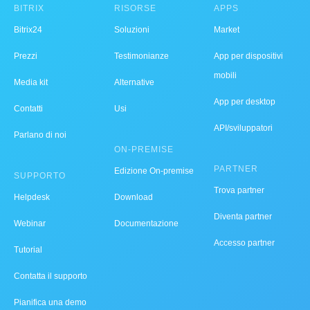
BITRIX
RISORSE
APPS
Bitrix24
Soluzioni
Market
Prezzi
Testimonianze
App per dispositivi
mobili
Media kit
Alternative
App per desktop
Contatti
Usi
API/sviluppatori
Parlano di noi
ON-PREMISE
PARTNER
Edizione On-premise
SUPPORTO
Trova partner
Helpdesk
Download
Diventa partner
Webinar
Documentazione
Accesso partner
Tutorial
Contatta il supporto
Pianifica una demo