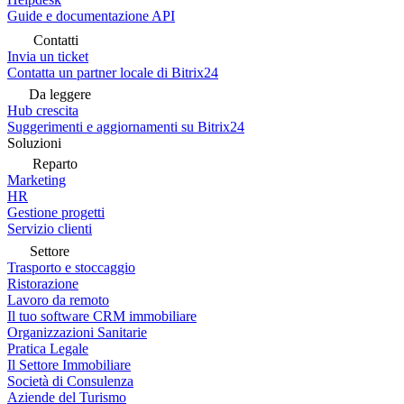
Guide e documentazione API
Contatti
Invia un ticket
Contatta un partner locale di Bitrix24
Da leggere
Hub crescita
Suggerimenti e aggiornamenti su Bitrix24
Soluzioni
Reparto
Marketing
HR
Gestione progetti
Servizio clienti
Settore
Trasporto e stoccaggio
Ristorazione
Lavoro da remoto
Il tuo software CRM immobiliare
Organizzazioni Sanitarie
Pratica Legale
Il Settore Immobiliare
Società di Consulenza
Aziende del Turismo