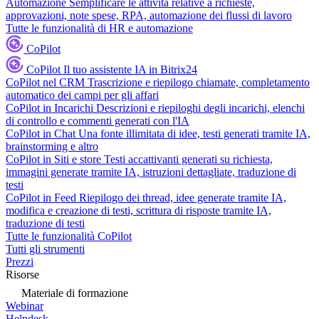
Automazione
Semplificare le attività relative a richieste,
approvazioni, note spese, RPA, automazione dei flussi di lavoro
Tutte le funzionalità di HR e automazione
CoPilot
CoPilot
Il tuo assistente IA in Bitrix24
CoPilot nel CRM
Trascrizione e riepilogo chiamate, completamento
automatico dei campi per gli affari
CoPilot in Incarichi
Descrizioni e riepiloghi degli incarichi, elenchi
di controllo e commenti generati con l'IA
CoPilot in Chat
Una fonte illimitata di idee, testi generati tramite IA,
brainstorming e altro
CoPilot in Siti e store
Testi accattivanti generati su richiesta,
immagini generate tramite IA, istruzioni dettagliate, traduzione di
testi
CoPilot in Feed
Riepilogo dei thread, idee generate tramite IA,
modifica e creazione di testi, scrittura di risposte tramite IA,
traduzione di testi
Tutte le funzionalità CoPilot
Tutti gli strumenti
Prezzi
Risorse
Materiale di formazione
Webinar
Helpdesk