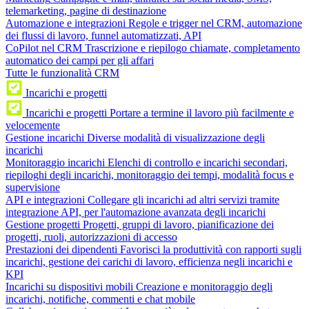
telemarketing, pagine di destinazione
Automazione e integrazioni
Regole e trigger nel CRM, automazione
dei flussi di lavoro, funnel automatizzati, API
CoPilot nel CRM
Trascrizione e riepilogo chiamate, completamento
automatico dei campi per gli affari
Tutte le funzionalità CRM
Incarichi e progetti
Incarichi e progetti
Portare a termine il lavoro più facilmente e
velocemente
Gestione incarichi
Diverse modalità di visualizzazione degli
incarichi
Monitoraggio incarichi
Elenchi di controllo e incarichi secondari,
riepiloghi degli incarichi, monitoraggio dei tempi, modalità focus e
supervisione
API e integrazioni
Collegare gli incarichi ad altri servizi tramite
integrazione API, per l'automazione avanzata degli incarichi
Gestione progetti
Progetti, gruppi di lavoro, pianificazione dei
progetti, ruoli, autorizzazioni di accesso
Prestazioni dei dipendenti
Favorisci la produttività con rapporti sugli
incarichi, gestione dei carichi di lavoro, efficienza negli incarichi e
KPI
Incarichi su dispositivi mobili
Creazione e monitoraggio degli
incarichi, notifiche, commenti e chat mobile