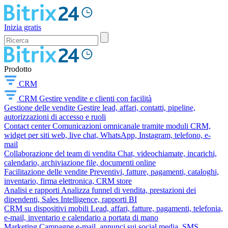
Inizia gratis
Prodotto
CRM
CRM
Gestire vendite e clienti con facilità
Gestione delle vendite
Gestire lead, affari, contatti, pipeline,
autorizzazioni di accesso e ruoli
Contact center
Comunicazioni omnicanale tramite moduli CRM,
widget per siti web, live chat, WhatsApp, Instagram, telefono, e-
mail
Collaborazione del team di vendita
Chat, videochiamate, incarichi,
calendario, archiviazione file, documenti online
Facilitazione delle vendite
Preventivi, fatture, pagamenti, cataloghi,
inventario, firma elettronica, CRM store
Analisi e rapporti
Analizza funnel di vendita, prestazioni dei
dipendenti, Sales Intelligence, rapporti BI
CRM su dispositivi mobili
Lead, affari, fatture, pagamenti, telefonia,
e-mail, inventario e calendario a portata di mano
Marketing
Campagne e-mail, annunci sui social media, SMS,