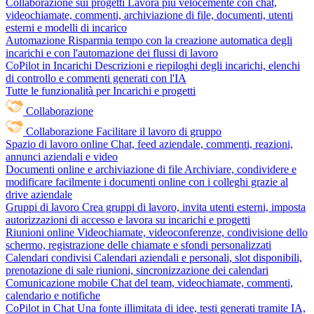
Collaborazione sui progetti
Lavora più velocemente con chat,
videochiamate, commenti, archiviazione di file, documenti, utenti
esterni e modelli di incarico
Automazione
Risparmia tempo con la creazione automatica degli
incarichi e con l'automazione dei flussi di lavoro
CoPilot in Incarichi
Descrizioni e riepiloghi degli incarichi, elenchi
di controllo e commenti generati con l'IA
Tutte le funzionalità per Incarichi e progetti
Collaborazione
Collaborazione
Facilitare il lavoro di gruppo
Spazio di lavoro online
Chat, feed aziendale, commenti, reazioni,
annunci aziendali e video
Documenti online e archiviazione di file
Archiviare, condividere e
modificare facilmente i documenti online con i colleghi grazie al
drive aziendale
Gruppi di lavoro
Crea gruppi di lavoro, invita utenti esterni, imposta
autorizzazioni di accesso e lavora su incarichi e progetti
Riunioni online
Videochiamate, videoconferenze, condivisione dello
schermo, registrazione delle chiamate e sfondi personalizzati
Calendari condivisi
Calendari aziendali e personali, slot disponibili,
prenotazione di sale riunioni, sincronizzazione dei calendari
Comunicazione mobile
Chat del team, videochiamate, commenti,
calendario e notifiche
CoPilot in Chat
Una fonte illimitata di idee, testi generati tramite IA,