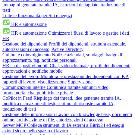
immagini generate tramite IA, istruzioni dettagliate, traduzione di
testi
Tutte le funzionalità per Siti e negozi
HR e automazione
HR e automazione
Ottimizzare i flussi di lavoro e gestire i dati
HR
Gestione dei dipendenti
Profili dei dipendenti, struttura aziendale,
autorizzazioni di accesso, Active Directory
Cultura e coinvolgimento
Notizie aziendali, sondaggi, badge di
apprezzamento, tag, notifiche personali
HR su dispositivi mobili
Chat, videochiamate, profili dei dipendenti,
approvazioni e notifiche mobile
Gestione del lavoro
Monitora le prestazioni dei dipendenti con KPI,
rapporti di lavoro, visualizzazione Supervisione
Comunicazioni interne
Comunica tramite annunci video,
promemoria, chat pubbliche e private
CoPilot in Feed
Riepilogo dei thread, idee generate tramite IA,
modifica e creazione di testi, scrittura di risposte tramite IA,
traduzione di testi
Gestione delle informazioni
Lavora con knowledge base, documenti
online, archiviazione di file, autorizzazioni di accesso
Server MCP
Collega strumenti di IA esterni a Bitrix24 ed esegui
azioni sicure nello spazio di lavoro