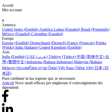
Accedi
Mio account
it
America
United States (English)
América Latina (Español)
Brasil (Português)
México (Español)
Colombia (Español)
Europa
Europe (English)
Deutschland (Deutsch)
France (Français)
Polska
(Polski)
Italia (Italiano)
United Kingdom (English)
Asia
India (English)
UAE (عربي)
Türkiye (Türkçe)
中国 (简体中文)
台
灣 (繁體中文)
Indonesia (Bahasa Indonesia)
Malaysia (Bahasa
Melayu)
ประเทศไทย (ภาษาไทย)
Việt Nam (Tiếng Việt)
日本 (日
本語)
Puoi cambiare la tua regione qui, se necessario
Articoli
Nove modi efficaci per migliorare il coinvolgimento dei
dipendenti