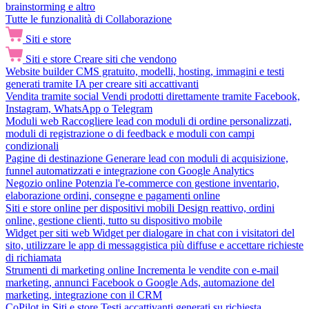
brainstorming e altro
Tutte le funzionalità di Collaborazione
Siti e store
Siti e store
Creare siti che vendono
Website builder
CMS gratuito, modelli, hosting, immagini e testi
generati tramite IA per creare siti accattivanti
Vendita tramite social
Vendi prodotti direttamente tramite Facebook,
Instagram, WhatsApp o Telegram
Moduli web
Raccogliere lead con moduli di ordine personalizzati,
moduli di registrazione o di feedback e moduli con campi
condizionali
Pagine di destinazione
Generare lead con moduli di acquisizione,
funnel automatizzati e integrazione con Google Analytics
Negozio online
Potenzia l'e-commerce con gestione inventario,
elaborazione ordini, consegne e pagamenti online
Siti e store online per dispositivi mobili
Design reattivo, ordini
online, gestione clienti, tutto su dispositivo mobile
Widget per siti web
Widget per dialogare in chat con i visitatori del
sito, utilizzare le app di messaggistica più diffuse e accettare richieste
di richiamata
Strumenti di marketing online
Incrementa le vendite con e-mail
marketing, annunci Facebook o Google Ads, automazione del
marketing, integrazione con il CRM
CoPilot in Siti e store
Testi accattivanti generati su richiesta,