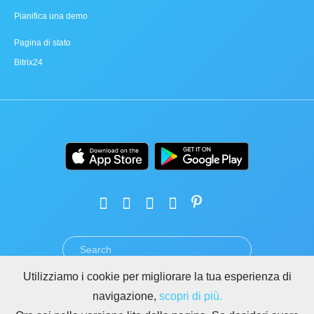
Pianifica una demo
Pagina di stato
Bitrix24
Utilizziamo i cookie per migliorare la tua esperienza di
TERMINI
PRIVACY
GDPR
SICUREZZA
ABUSO
navigazione,
scopri di più.
REGOLE PER I SITI DI BITRIX24