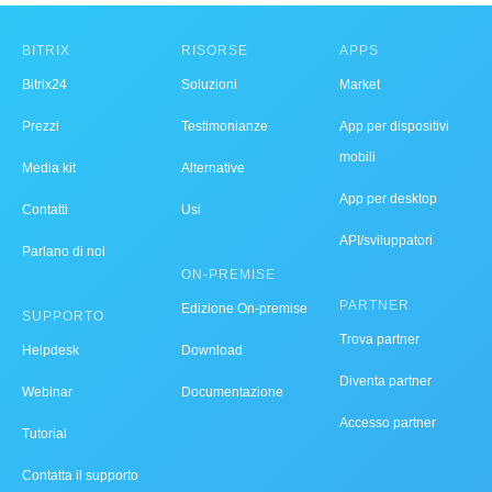
BITRIX
RISORSE
APPS
Bitrix24
Soluzioni
Market
Prezzi
Testimonianze
App per dispositivi
mobili
Media kit
Alternative
App per desktop
Contatti
Usi
API/sviluppatori
Parlano di noi
ON-PREMISE
PARTNER
Edizione On-premise
SUPPORTO
Trova partner
Helpdesk
Download
Diventa partner
Webinar
Documentazione
Accesso partner
Tutorial
Contatta il supporto