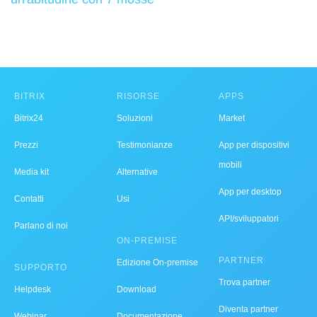
BITRIX
RISORSE
APPS
Bitrix24
Soluzioni
Market
Prezzi
Testimonianze
App per dispositivi
mobili
Media kit
Alternative
App per desktop
Contatti
Usi
API/sviluppatori
Parlano di noi
ON-PREMISE
PARTNER
Edizione On-premise
SUPPORTO
Trova partner
Helpdesk
Download
Diventa partner
Webinar
Documentazione