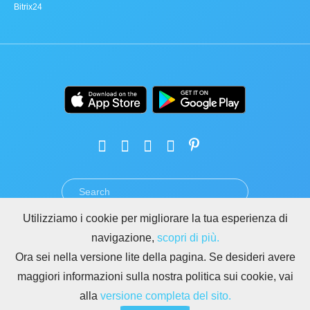
Bitrix24
Utilizziamo i cookie per migliorare la tua esperienza di
TERMINI
PRIVACY
GDPR
SICUREZZA
ABUSO
navigazione,
scopri di più.
REGOLE PER I SITI DI BITRIX24
Ora sei nella versione lite della pagina. Se desideri avere
Copyright © 2026 Bitrix24
maggiori informazioni sulla nostra politica sui cookie, vai
alla
versione completa del sito.