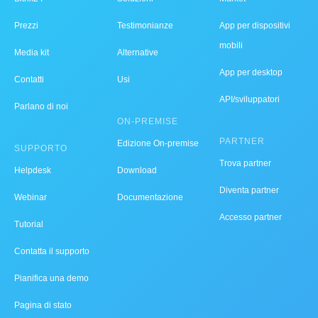
Prezzi
Testimonianze
App per dispositivi
mobili
Media kit
Alternative
App per desktop
Contatti
Usi
API/sviluppatori
Parlano di noi
ON-PREMISE
PARTNER
Edizione On-premise
SUPPORTO
Trova partner
Helpdesk
Download
Diventa partner
Webinar
Documentazione
Accesso partner
Tutorial
Contatta il supporto
Pianifica una demo
Pagina di stato