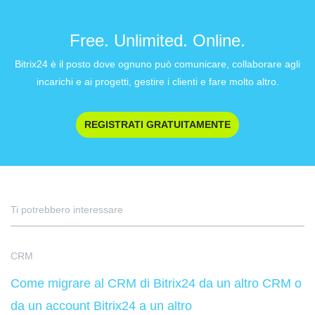
Free. Unlimited. Online.
Bitrix24 è il posto dove ognuno può comunicare, collaborare agli
incarichi e ai progetti, gestire i clienti e fare molto altro.
REGISTRATI GRATUITAMENTE
Ti potrebbero interessare
CRM
Come migrare al CRM di Bitrix24 da un altro CRM o
da un account Bitrix24 a un altro