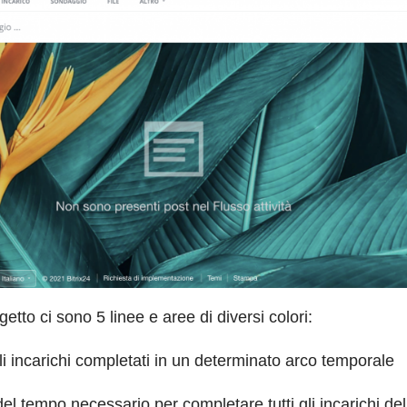
tto ci sono 5 linee e aree di diversi colori:
li incarichi completati in un determinato arco temporale
del tempo necessario per completare tutti gli incarichi de