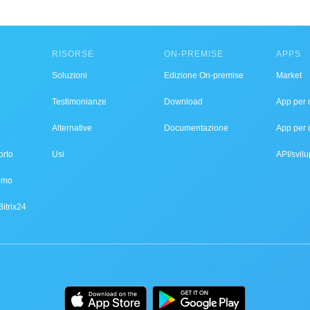
RISORSE
ON-PREMISE
APPS
Soluzioni
Edizione On-premise
Market
Testimonianze
Download
App per d
Alternative
Documentazione
App per 
orto
Usi
API/svilu
demo
Bitrix24