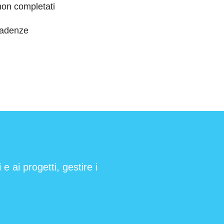
 non completati
cadenze
e ai progetti, gestire i