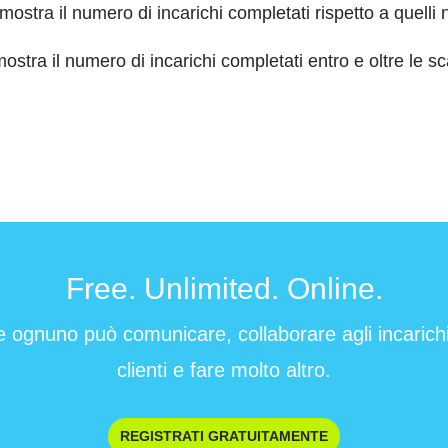
 mostra il numero di incarichi completati rispetto a quelli
mostra il numero di incarichi completati
entro
e oltre le s
Free. Unlimited. Online.
e ognuno può comunicare, collaborare agli incarichi 
clienti e fare molto altro.
REGISTRATI GRATUITAMENTE