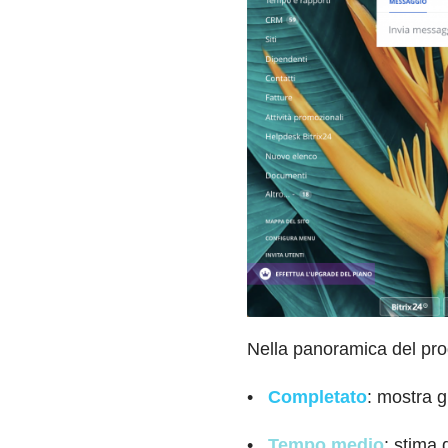
Nella panoramica del proge
•
Completato
: mostra g
•
Tempo medio
: stima 