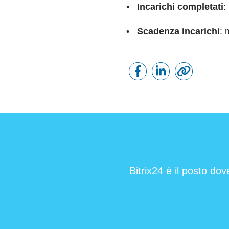
•
Incarichi
completati
:
•
Scadenza incarichi
: 
Bitrix24 è il posto dov