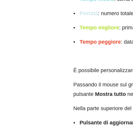
•
Portata
: numero totale
•
Tempo migliore
: pri
•
Tempo peggiore
: dat
È possibile personalizzare
Passando il mouse sul grafi
pulsante
Mostra tutto
nel
Nella parte superiore del g
•
Pulsante di aggiorn